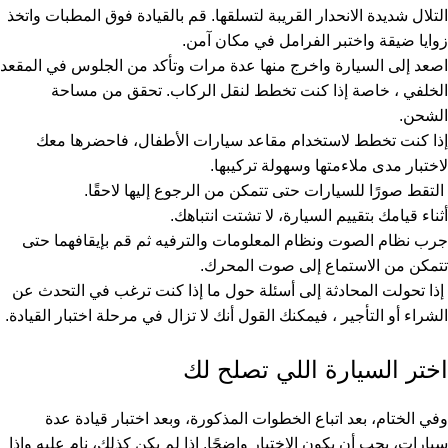
التلال شديدة الانحدار القريبة لتسلقها. قم بالقيادة فوق المطبات واتخذ
زوايا ضيقة واختبر الفرامل في مكان آمن.
اصعد إلى السيارة واخرج منها عدة مرات وتأكد من الجلوس في المقعد
الخلفي ، خاصة إذا كنت تخطط لنقل الركاب. تحقق من مساحة
الشحن.
إذا كنت تخطط لاستخدام مقاعد سيارات الأطفال، فاحضرها معك
لاختبار مدى ملاءمتها وسهولة تركيبها.
التقط صورًا للسيارات حتى تتمكن من الرجوع إليها لاحقًا.
أثناء قيامك بتقييم السيارة، لا تشتت انتباهك.
جرب نظام الصوت ونظام المعلومات والترفيه ثم قم بإيقافهما حتى
تتمكن من الاستماع إلى صوت المحرك.
إذا تحولت المحادثة إلى أسئلة حول ما إذا كنت ترغب في التحدث عن
الشراء أو التأجير ، فيمكنك القول أنك لا تزال في مرحلة اختبار القيادة.
اختر السيارة اللي تصلح لك
وفي الختام، بعد اتباع الخطوات المذكورة، وبعد اختبار قيادة عدة
سيارات، يجب أن يكون الاختيار واضحًا. إذا لم يكن كذلك، نام عليه وإذا