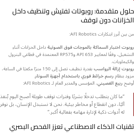
حلول متقدمة: روبوتات تفتيش وتنظيف داخل
الخزانات دون توقف
من بين أبرز ابتكارات AFI Robotics:
روبوت اختبار السماكة بالموجات فوق الصوتية
داخل الخزانات أثناء
التشغيل، وفقًا لمعايير API 653 وRP575 المعتمدة في قطاعي البترول
والكيماويات.
روبوت إزالة الرواسب
بقدرة تنظيف تصل إلى 150 مترًا مكعبًا في الساعة،
مزود بنظام
رسم خرائط فوري باستخدام أجهزة السونار
.
أوضح
ربيع الغصيني
، المؤسس والمدير العام لـ AFI Robotics:
“ما كان يتطلب تدخلًا بشريًا وفترات توقف طويلة أصبح اليوم يُنفذ
آليًا، دون انقطاع أو مخاطر بيئية. نحن لا نستبدل الإنسان، بل نوفر
له أدوات ذكية لإدارة مهامه بفعالية أكبر.”
تقنيات الذكاء الاصطناعي تعزز الفحص البصري