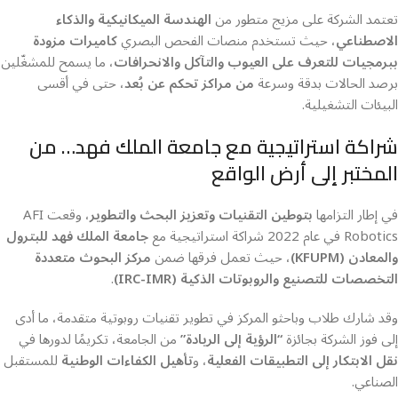
تعتمد الشركة على مزيج متطور من
الهندسة الميكانيكية والذكاء
الاصطناعي
، حيث تستخدم منصات الفحص البصري
كاميرات مزودة
ببرمجيات للتعرف على العيوب والتآكل والانحرافات
، ما يسمح للمشغّلين
برصد الحالات بدقة وسرعة
من مراكز تحكم عن بُعد
، حتى في أقسى
البيئات التشغيلية.
شراكة استراتيجية مع جامعة الملك فهد… من
المختبر إلى أرض الواقع
في إطار التزامها
بتوطين التقنيات وتعزيز البحث والتطوير
، وقعت AFI
Robotics في عام 2022 شراكة استراتيجية مع
جامعة الملك فهد للبترول
والمعادن (KFUPM)
، حيث تعمل فرقها ضمن
مركز البحوث متعددة
التخصصات للتصنيع والروبوتات الذكية (IRC-IMR)
.
وقد شارك طلاب وباحثو المركز في تطوير تقنيات روبوتية متقدمة، ما أدى
إلى فوز الشركة بجائزة
“الرؤية إلى الريادة”
من الجامعة، تكريمًا لدورها في
نقل الابتكار إلى التطبيقات الفعلية
، و
تأهيل الكفاءات الوطنية
للمستقبل
الصناعي.