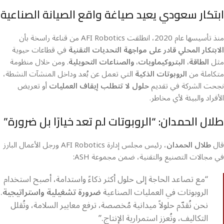
ابتكار سعودي يعيد صياغة واقع الصيانة الصناعية
منذ تأسيسها عام 2020، انطلقت AFI Robotics من قناعة راسخة بأن
الابتكار المحلي قادر على مواجهة التحديات التقنية
في قطاعات حيوية
مثل
الطاقة، البتروكيماويات، والصناعات التحويلية
. ومن خلال منظومة
متكاملة من
الروبوتات الذكية
التي تعمل عن بُعد وداخل المنشآت النشطة،
نجحت الشركة في تقديم
حلول لا تتطلب إيقاف العمليات
أو تعريض
الأفراد والبيئة لأي مخاطر.
طلال الحمدان: “الروبوتات لم تعد خيارًا بل ضرورة”
قال
طلال الحمدان
، رئيس مجلس إدارة AFI Robotics ورجل الأعمال البارز
في مجالات التصنيع والتقنية، ضمن مجموعة ASH:
“مع تصاعد الحاجة إلى حلول أكثر ذكاءً واستدامة، أصبح استخدام
الروبوتات في العمليات الصناعية
ضرورة تشغيلية واستراتيجية
.
نحن نُقدّم حلولاً ميدانية مُخصصة، ترفع معايير السلامة، وتُقلل
التكاليف، وتُعزز استمرارية الإنتاج.”