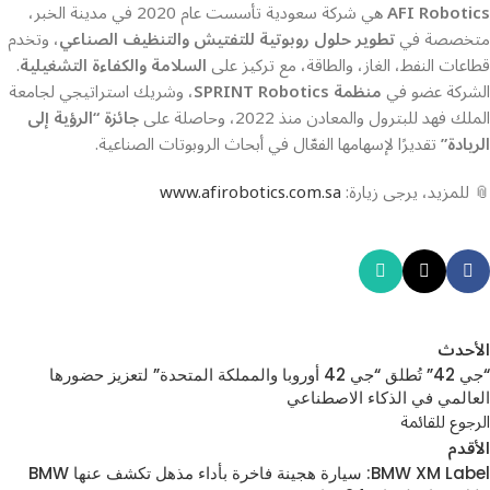
AFI Robotics
هي شركة سعودية تأسست عام 2020 في مدينة الخبر،
متخصصة في
تطوير حلول روبوتية للتفتيش والتنظيف الصناعي
، وتخدم
قطاعات النفط، الغاز، والطاقة، مع تركيز على
السلامة والكفاءة التشغيلية
.
الشركة عضو في
منظمة SPRINT Robotics
، وشريك استراتيجي لجامعة
الملك فهد للبترول والمعادن منذ 2022، وحاصلة على
جائزة “الرؤية إلى
الريادة”
تقديرًا لإسهامها الفعّال في أبحاث الروبوتات الصناعية.
📎 للمزيد، يرجى زيارة:
www.afirobotics.com.sa
الأحدث
“جي 42” تُطلق “جي 42 أوروبا والمملكة المتحدة” لتعزيز حضورها
العالمي في الذكاء الاصطناعي
الرجوع للقائمة
الأقدم
BMW XM Label: سيارة هجينة فاخرة بأداء مذهل تكشف عنها BMW