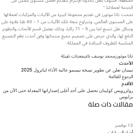
المنطقة، فسوف يظل يحدونا الإلتزام بتقديم أفضل مستوى ممكن من
الخدمة لعملائنا. “
نجحت تاتا موتورز في تقديم مجموعة كبيرة من الآليات والمركبات لعملائها
على المستوى العالمي. وتتراوح سعة تلك الآليات من 1 – 60 طنا علاوة على
وسائل نقل تتسع لما بين 9 – 71 راكبا، وذلك بفضل قسم الأبحاث والتطوير
التابع لها، والذي حرص على تصميم جميع منتجاتها وفق أحدث نظم التصنيع
المناسبة للظروف السائدة في المملكة.
تاتا موتورز
محمد يوسف ناغي
معدات ثقيلة
الأحدث
نيسان تعلن عن تطوير نسخة نيسمو عالية الأداء لباترول 2025
الرجوع للقائمة
الأقدم
رولزرويس كولينان تحصل على أحد أغلى إصداراتها المعدلة حتى الآن من
برابوس
مقالات ذات صلة
13
نوفمبر
أخبار السيارات