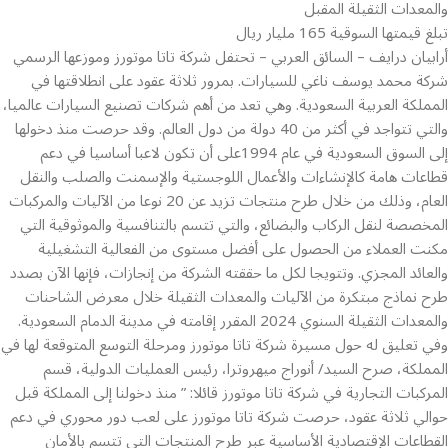
والمعدات الثقيلة المقبل
تبلغ قيمتها السوقية 165 مليار ريال
أرابيان درايف – السائق العربي – تحتفل شركة تاتا موتورز وموزعها الرسمي
شركة محمد يوسف ناغي للسيارات. بمرور ثلاثة عقود على انطلاقتها في
المملكة العربية السعودية. وهي تعد من أهم شركات تصنيع السيارات عالميا،
والتي تتواجد في أكثر من 40 دولة من دول العالم. وقد حرصت منذ دخولها
إلى السوق السعودية في عام 1994على أن تكون لاعبا أساسيا في دعم
قطاعات هامة كالإنشاءات والأعمال اللوجستية والإسمنت والصلب والنقل
العام، وذلك من خلال طرح منتجات تزيد عن 20 نوعا من الآليات والمركبات
المخصصة لنقل الركاب والبضائع، والتي تتسم بالتنافسية والموثوقية التي
مكنت العملاء من الحصول على أفضل مستوى من الفعالية التشغيلية
والعائد المجزي. وتتويجا لكل ما حققته الشركة من إنجازات، فإنها الآن بصدد
طرح نماذج مبتكرة من الآليات والمعدات الثقيلة خلال معرض الشاحنات
والمعدات الثقيلة السنوي 2024 المقرر إقامته في مدينة الدمام السعودية.
وفي تعليق له حول مسيرة شركة تاتا موتورز ومرحلة التوسع المتوقعة لها في
المملكة، صرح السيد/ أنوراج ميهروترا، رئيس العمليات الدولية، قسم
المركبات التجارية في شركة تاتا موتورز قائلا: ” منذ دخولنا إلى المملكة قبل
حوالي ثلاثة عقود، حرصت شركة تاتا موتورز على لعب دور محوري في دعم
القطاعات الإقتصادية الأساسية عبر طرح المنتجات التي تتسم بالأمان