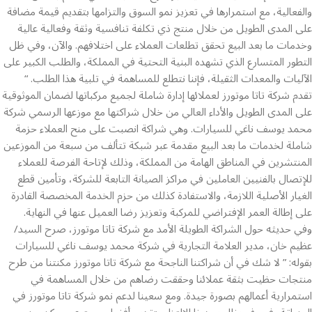
والفعالية، مع استمرارها في تعزيز نمو السوق والتزامها بتقديم قيمة مضافة
على المدى الطويل من خلال منتج ذي تكلفة تنافسية وثقة وفعالية عالية
وخدمات ما بعد البيع تحقق تطلعات العملاء على اختلافهم. والآن، وفي ظل
التطور المتسارع الذي تشهده البنية التحتية في المملكة، والطلب الكبير على
الآليات والمعدات الثقيلة، فإننا نتطلع للمساهمة في تلبية هذا الطلب. “
تقدم شركة تاتا موتورز لعملائها إدارة شاملة لجميع مركباتها لضمان الموثوقية
على المدى الطويل والأداء العالي من خلال شراكتها مع موزعها الرسمي شركة
محمد يوسف ناغي للسيارات. وهي شراكة انصبت على منح العملاء حزمة
شاملة لخدمات ما بعد البيع مقدمة عبر شبكة تتألف من سبعة من الموزعين
المنتشرين في المناطق الهامة من المملكة، وذلك لإتاحة الفرصة للعملاء
للإتصال بالفنيين العاملين في مراكز الصيانة التابعة للشركة، وتأمين قطع
الغيار الأصلية اللازمة، والاستفادة كذلك من حزم الخدمة المخصصة القادرة
على إطالة العمر الإفتراضي للمركبة وتعزيز رضا العميل عنها في النهاية.
وفي حديثه حول الشراكة الطويلة الأمد مع شركة تاتا موتورز، صرح السيد/
عظيم خان، مدير العلامة التجارية في شركة محمد يوسف ناغي للسيارات
بقوله: ” لا شك في أن شراكتنا الناجحة مع شركة تاتا موتورز مكنتنا من طرح
منتجات حظيت بثقة عملائنا وحققت رضاهم من خلال المساهمة في
استمرارية أعمالهم بصورة جيدة. ومع سعينا لدعم نمو شركة تاتا موتورز في