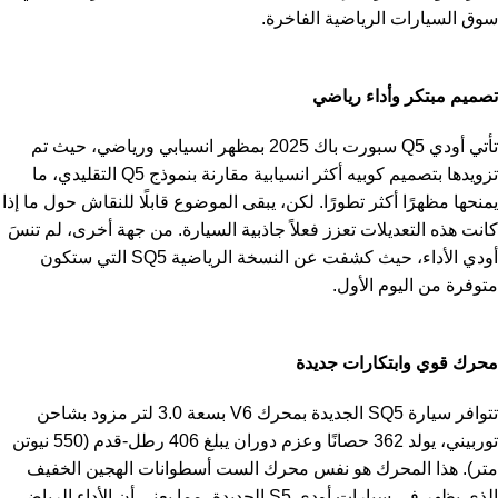
سوق السيارات الرياضية الفاخرة.
تصميم مبتكر وأداء رياضي
تأتي أودي Q5 سبورت باك 2025 بمظهر انسيابي ورياضي، حيث تم
تزويدها بتصميم كوبيه أكثر انسيابية مقارنة بنموذج Q5 التقليدي، ما
يمنحها مظهرًا أكثر تطورًا. لكن، يبقى الموضوع قابلًا للنقاش حول ما إذا
كانت هذه التعديلات تعزز فعلاً جاذبية السيارة. من جهة أخرى، لم تنسَ
أودي الأداء، حيث كشفت عن النسخة الرياضية SQ5 التي ستكون
متوفرة من اليوم الأول.
محرك قوي وابتكارات جديدة
تتوافر سيارة SQ5 الجديدة بمحرك V6 بسعة 3.0 لتر مزود بشاحن
توربيني، يولد 362 حصانًا وعزم دوران يبلغ 406 رطل-قدم (550 نيوتن
متر). هذا المحرك هو نفس محرك الست أسطوانات الهجين الخفيف
الذي يظهر في سيارات أودي S5 الجديدة، مما يعني أن الأداء الرياضي