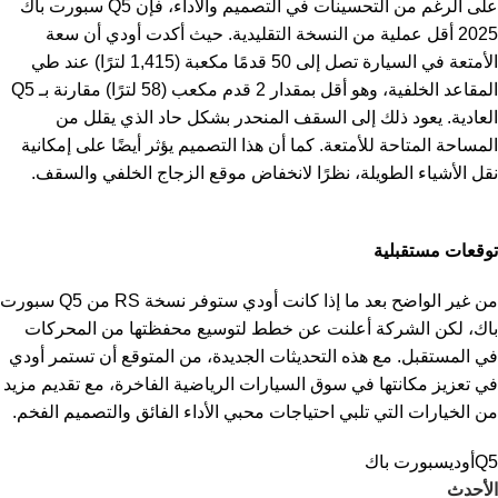
على الرغم من التحسينات في التصميم والأداء، فإن Q5 سبورت باك
2025 أقل عملية من النسخة التقليدية. حيث أكدت أودي أن سعة
الأمتعة في السيارة تصل إلى 50 قدمًا مكعبة (1,415 لترًا) عند طي
المقاعد الخلفية، وهو أقل بمقدار 2 قدم مكعب (58 لترًا) مقارنة بـ Q5
العادية. يعود ذلك إلى السقف المنحدر بشكل حاد الذي يقلل من
المساحة المتاحة للأمتعة. كما أن هذا التصميم يؤثر أيضًا على إمكانية
نقل الأشياء الطويلة، نظرًا لانخفاض موقع الزجاج الخلفي والسقف.
توقعات مستقبلية
من غير الواضح بعد ما إذا كانت أودي ستوفر نسخة RS من Q5 سبورت
باك، لكن الشركة أعلنت عن خطط لتوسيع محفظتها من المحركات
في المستقبل. مع هذه التحديثات الجديدة، من المتوقع أن تستمر أودي
في تعزيز مكانتها في سوق السيارات الرياضية الفاخرة، مع تقديم مزيد
من الخيارات التي تلبي احتياجات محبي الأداء الفائق والتصميم الفخم.
Q5
أودي
سبورت باك
الأحدث