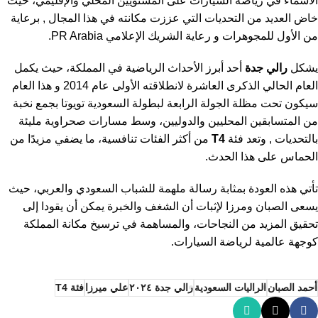
الأسماء في رياضة السيارات على المستويين المحلي والإقليمي، حيث
خاض العديد من التحديات التي عززت مكانته في هذا المجال , برعاية
من الأول للمجوهرات و رعاية الشريك الإعلامي PR Arabia.
يشكل
رالي جدة
أحد أبرز الأحداث الرياضية في المملكة، حيث يكمل
العام الحالي الذكرى العاشرة لانطلاقته الأولى عام 2014 و هذا العام
سيكون تحت مظلة الجولة الرابعة لبطولة السعودية تويوتا بجمع نخبة
من المتسابقين المحليين والدوليين، وسط مسارات صحراوية مليئة
بالتحديات , وتعد فئة
T4
من أكثر الفئات تنافسية، ما يضفي مزيدًا من
الحماس على هذا الحدث.
تأتي هذه العودة بمثابة رسالة ملهمة للشباب السعودي والعربي، حيث
يسعى الصبان ومرزا لإثبات أن الشغف والخبرة يمكن أن يقودا إلى
تحقيق المزيد من النجاحات، والمساهمة في ترسيخ مكانة المملكة
كوجهة عالمية لرياضة السيارات.
أحمد الصبان
الراليات السعودية
رالي جدة ٢٠٢٤
علي ميرزا
فئة T4