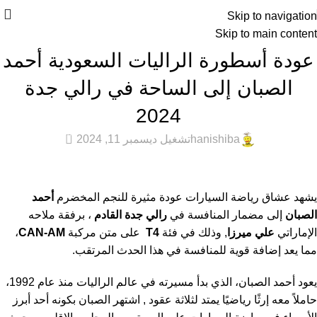
Skip to navigation
Skip to main content
أخبار السيارات
عودة أسطورة الراليات السعودية أحمد
الصبان إلى الساحة في رالي جدة
2024
0
hanishiba
تشغيل ديسمبر 11, 2024
يشهد عشاق رياضة السيارات عودة مثيرة للنجم المخضرم
أحمد
الصبان
إلى مضمار المنافسة في
رالي جدة القادم
، برفقة ملاحه
الإماراتي
علي ميرزا
, وذلك في فئة
T4
على متن مركبة
CAN-AM
،
مما يعد إضافة قوية للمنافسة في هذا الحدث المرتقب.
يعود أحمد الصبان، الذي بدأ مسيرته في عالم الراليات منذ عام 1992،
حاملاً معه إرثًا رياضيًا يمتد لثلاثة عقود , اشتهر الصبان بكونه أحد أبرز