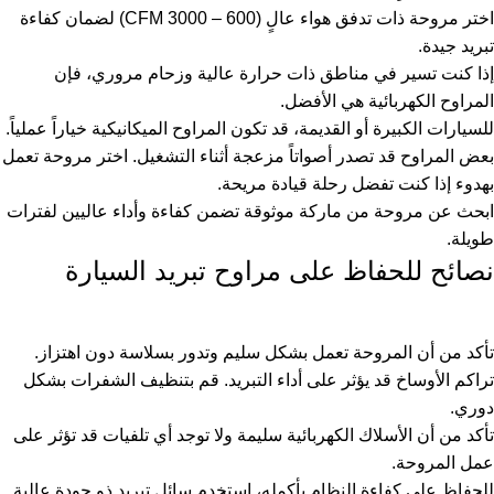
اختر مروحة ذات تدفق هواء عالٍ (600 – 3000 CFM) لضمان كفاءة
تبريد جيدة.
إذا كنت تسير في مناطق ذات حرارة عالية وزحام مروري، فإن
المراوح الكهربائية هي الأفضل.
للسيارات الكبيرة أو القديمة، قد تكون المراوح الميكانيكية خياراً عملياً.
بعض المراوح قد تصدر أصواتاً مزعجة أثناء التشغيل. اختر مروحة تعمل
بهدوء إذا كنت تفضل رحلة قيادة مريحة.
ابحث عن مروحة من ماركة موثوقة تضمن كفاءة وأداء عاليين لفترات
طويلة.
نصائح للحفاظ على مراوح تبريد السيارة
تأكد من أن المروحة تعمل بشكل سليم وتدور بسلاسة دون اهتزاز.
تراكم الأوساخ قد يؤثر على أداء التبريد. قم بتنظيف الشفرات بشكل
دوري.
تأكد من أن الأسلاك الكهربائية سليمة ولا توجد أي تلفيات قد تؤثر على
عمل المروحة.
للحفاظ على كفاءة النظام بأكمله، استخدم سائل تبريد ذو جودة عالية