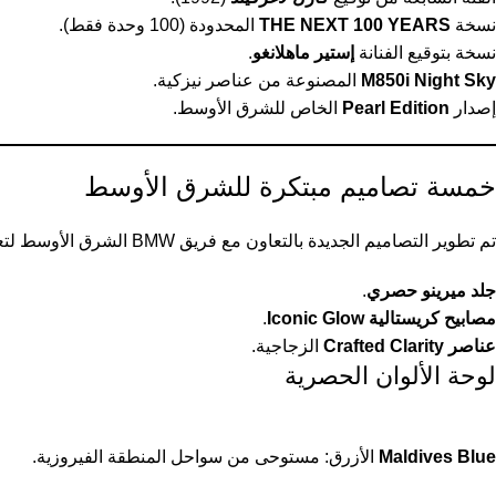
نسخة
THE NEXT 100 YEARS
المحدودة (100 وحدة فقط).
نسخة بتوقيع الفنانة
إستير ماهلانغو
.
M850i Night Sky
المصنوعة من عناصر نيزكية.
إصدار
Pearl Edition
الخاص للشرق الأوسط.
خمسة تصاميم مبتكرة للشرق الأوسط
تم تطوير التصاميم الجديدة بالتعاون مع فريق BMW الشرق الأوسط لتعكس أذواق العملاء المحليين، مع استخدام:
جلد ميرينو حصري
.
مصابيح كريستالية Iconic Glow
.
عناصر Crafted Clarity
الزجاجية.
لوحة الألوان الحصرية
Maldives Blue
الأزرق: مستوحى من سواحل المنطقة الفيروزية.