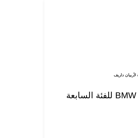
 لأربيان داريف
BMW الشرق الأوسط تكشف عن خمسة تصاميم حصرية من برنامج BMW Individual للفئة السابعة