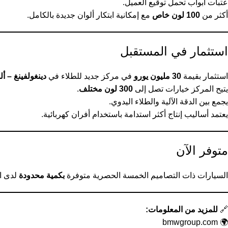
عتبات أبواب تحمل توقيع العميل.
أكثر من
100 لون خاص
مع إمكانية ابتكار ألوان جديدة بالكامل.
استثمار في المستقبل
استثمار بقيمة
30 مليون يورو
في مركز جديد للطلاء في
دينغولفينغ – ألم
يتيح المركز خيارات تصل إلى
300 لون مختلف
.
يجمع بين الدقة الآلية والطلاء اليدوي.
يعتمد أساليب إنتاج أكثر استدامة باستخدام أفران كهربائية.
متوفر الآن
السيارات ذات التصاميم الخمسة الحصرية متوفرة
بكمية محدودة
لدى ال
🔗
للمزيد من المعلومات:
bmwgroup.com
🌍