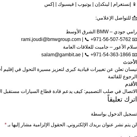
📱 إنستغرام | لينكدإن | يوتيوب | فيسبوك | إكس
📩 للتواصل الإعلامي:
رامي جودي – BMW الشرق الأوسط
rami.joudi@bmwgroup.com
| 📞 +971-56-507-5762
📧
سلام الأعور – جامبت للعلاقات العامة
salam@gambit.ae
| 📞 +971-54-363-1866
📧
الأحدث
نيسان تعلن عن تغييرات قيادية كبرى لتعزيز مسيرة التحول في إقليم أفر
الرجوع للقائمة
الأقدم
الاتصال في صلب التصميم: كيف يدعم قادة قطاع السيارات مستقبل التن
اترك تعليقاً
تسجيل الدخول بواسطة
لن يتم نشر عنوان بريدك الإلكتروني.
الحقول الإلزامية مشار إليها بـ
*