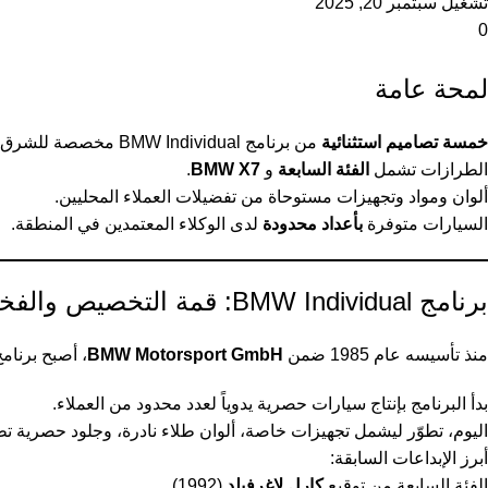
تشغيل سبتمبر 20, 2025
0
لمحة عامة
خمسة تصاميم استثنائية
من برنامج BMW Individual مخصصة للشرق الأوسط.
الطرازات تشمل
الفئة السابعة
و
BMW X7
.
ألوان ومواد وتجهيزات مستوحاة من تفضيلات العملاء المحليين.
السيارات متوفرة
بأعداد محدودة
لدى الوكلاء المعتمدين في المنطقة.
برنامج BMW Individual: قمة التخصيص والفخامة
منذ تأسيسه عام 1985 ضمن
BMW Motorsport GmbH
، أصبح برنامج BMW Individual عنوانًا للإبداع الحرفي، حيث يتيح للعملاء فرصة تصميم سيارات تعكس شخص
بدأ البرنامج بإنتاج سيارات حصرية يدوياً لعدد محدود من العملاء.
اليوم، تطوّر ليشمل تجهيزات خاصة، ألوان طلاء نادرة، وجلود حصرية تطال
أبرز الإبداعات السابقة:
الفئة السابعة من توقيع
كارل لاغرفيلد
(1992).