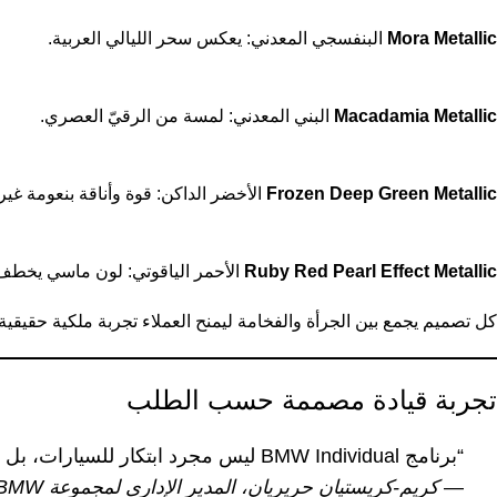
Mora Metallic
البنفسجي المعدني: يعكس سحر الليالي العربية.
Macadamia Metallic
البني المعدني: لمسة من الرقيّ العصري.
Frozen Deep Green Metallic
الأخضر الداكن: قوة وأناقة بنعومة غير 
Ruby Red Pearl Effect Metallic
الأحمر الياقوتي: لون ماسي يخطف 
كل تصميم يجمع بين الجرأة والفخامة ليمنح العملاء تجربة ملكية حقيقية
تجربة قيادة مصممة حسب الطلب
“برنامج BMW Individual ليس مجرد ابتكار للسيارات، بل تجربة شخصية تلامس أحاسيس العملاء.”
—
كريم-كريستيان حريريان، المدير الإداري لمجموعة BMW الشرق الأوسط