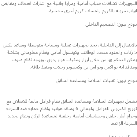
التجهيزات كشافات ضباب أمامية ومرايا جانبية مع اشارات انعطاف ومقابض
ابواب مزينة بالكروم ولمسات كروم أخرى منتشرة.
دودج نيون: التصميم الداخلي
بالانتقال إلى الداخلية، تجد تجهيزات عملية ومساحة متوسطة ومقاعد تكفي
5 ركاب والمقود متعدد الوظائف وكونسول أمامي ونظام معلوماتي بشاشة
يمكن التحكم بها من خلال أزرار ومكيف هواء يدوي، ويوجد نظام صوت
ومنافذ ايه يو اكس ويو اس بي وكمبيوتر رحلات ومنفذ طاقة.
دودج نيون: تقنيات السلامة ومساعدة السائق
تشمل تجهيزات السلامة ومساعدة السائق نظام فرامل مانعة للانغلاق مع
توزيع الكتروني للفرامل واجمالي 6 وسائد هوائية ونظام حماية ضد السرقة
وحزام أمان خلفي وحساسات أمامية وخلفية لمساعدة الركن ونظام تحديد
السرعة الزائدة.
محركات دودج نيون