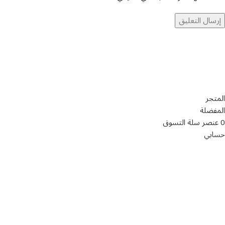
تواصل معنا
عن أربيان درايف
الدعم الفني
اخر الاخبار
الشروط والاحكام
سياسة الخصوصية
المتجر
المفضلة
0
عنصر
سلة التسوق
حسابي