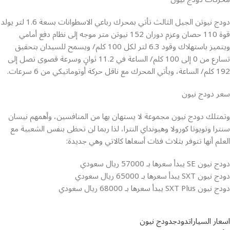
دودج نيوتن الجيل الثالث تأتي بمحرك رباعي الاسطوانات بسعة 1.6 لتر يولد
قوة 110 حصان وعزم دوران 152 نيوتن متر موجه إلى نظام دفع أمامي
ويتميز باستهلاك وقود 6.3 لتر لكل 100 كلم/ ويسمح للسيدان بتحقيق
تسارع من 0 إلى 100 كلم/ الساعة في 11.2 ثوانٍ وسرعة قصوى تصل إلى
192 كلم/ الساعة، ويأتي المحرك مع ناقل حركة أوتوماتيكي من 6 سرعات.
سعر دودج نيون
وتمتلك دودج نيون مجموعة لا يستهان بها من المنافسين، وأهمهم نيسان
سنترا وتويوتا كورولا وهيونداي النترا، لذا ربما لن تحظى بنفس الشعبية مع
العلم أنها تتوفر بثلاث فئات أسعاها كالاتي وهي جديدة:
دودج نيون SE يبدأ سعرها بـ 57000 ريال سعودي
دودج نيون SXT يبدأ سعرها بـ 65000 ريال سعودي
دودج نيون SXT Plus يبدأ سعرها بـ 68000 ريال سعودي
اسعار السيارات
دودج
دودج نيون