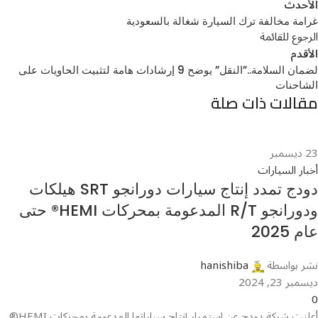
الأحدث
غرامة مخالفة ترك السيارة شغالة بالسعودية
الرجوع للقائمة
الأقدم
لضمان السلامة..”النقل” يوضح 9 إرشادات هامة لتثبيت الحاويات على
الشاحنات
مقالات ذات صلة
23
ديسمبر
أخبار السيارات
دودج تمدد إنتاج سيارات دورانجو SRT هيلكات
ودورانجو R/T المدعومة بمحركات HEMI® حتى
عام 2025
نشر بواسطة
hanishiba
ديسمبر 23, 2024
0
أعلنت شركة دودج عن استمرار إنتاج سياراتها المدعومة بمحركات HEMI®