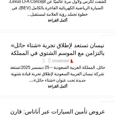
كشفت لكزس ولأول مرة عالميًا عن Lexus LFA Concept،
السيارة الرياضية الكهربائية الفاخرة بالكامل (BEV)، في
خطوة تجسّد رؤية العلامة لمستقبل...
أكمل القراءة
أخبار التقنية
,
أخبار السيارات
,
المميزة
,
عام
04
نيسان تستعد لإطلاق تجربة «شتاء حائل»
يناير
بالتزامن مع الموسم الشتوي في المملكة
5
omarnael
حائل، المملكة العربية السعودية – 25 ديسمبر 2025:تستعد
شركة نيسان العربية السعودية لإطلاق تجربة قيادة شتوية
جديدة تحت عنوان «شتاء حائل»،...
أكمل القراءة
عام
01
عروض تأمين السيارات عبر أناناس: قارن
يناير