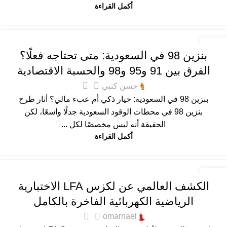
أكمل القراءة
أخبار التقنية
,
المميزة
,
عام
10
بنزين 98 في السعودية: متى تحتاجه فعلًا؟
يناير
الفرق بين 91 و95 و98 والحسبة الاقتصادية
7
حسن كتبي
بنزين 98 في السعودية: خيار ذكي أم عبء مالي؟ أثار طرح
بنزين 98 في محطات الوقود السعودية جدلًا واسعًا، لكن
الحقيقة أنه ليس مخصصًا لكل ...
أكمل القراءة
أخبار التقنية
,
أخبار السيارات
,
المميزة
,
عام
04
الكشف العالمي عن لكزس LFA الاختبارية
يناير
الرياضية الكهربائية الفاخرة بالكامل
5
omarnael