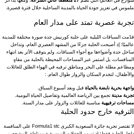
شوارع في العالم) التي تضم
27 منعطفًا عالي السرعة
، ومعها بدأ أثرٌ
ملموس في تعزيز جودة الحياة بالمدينة الساحلية خلال فترة قصيرة.
تجربة عصرية تمتد على مدار العام
قدّمت السباقات الليلية على حلبة كورنيش جدة صورة مختلفة للمدينة
عالميًا؛ إذ أصبحت الحلبة جزءًا من المشهد العصري العام، وتداخل
ساحل جدة وأضواءها مع أجواء السباقات. ولم يتوقف الأثر بعد انتهاء
المنافسات، بل استمر عبر المساحات المحيطة بالحلبة من مقاهٍ
ومطاعم مطلة على البحر ومناطق ترفيه في الهواء الطلق للعائلات
والأطفال، لتخدم السكان والزوار طوال العام. :
واجهة بحرية نابضة بالحياة
قبل وبعد أسبوع السباق.
تجربة مدينة
تجمع بين الرياضة العالمية وتفاصيل الحياة اليومية.
مساحات ترفيهية
مناسبة للعائلات والزوار على مدار السنة.
الترفيه خارج حدود الحلبة
لا تقتصر تجربة جائزة السعودية الكبرى Formula1 stc على المنافسة
داخل الحلبة فقط؛ إذ تسهم الحفلات الموسيقية ومناطق المشجعين