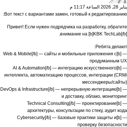
يناير 28, 2026 الساعة 11:17 م
Вот текст с вариантами замен, готовый к редактированию:
Привет! Если нужен подрядчика на разработку, обратите
внимание на [b]KBK TechLab[/b].
Ребята делают:
— [b]Web & Mobile[/b] — сайты и мобильные приложения с
продуманным UX
— [b]AI & Automation[/b] — интеграцию искусственного
интеллекта, автоматизацию процессов, интеграции (CRM/
мессенджеры/сайты)
— [b]DevOps & Infrastructure[/b] — непрерывную интеграцию
и доставку, облако, мониторинг
— [b]Technical Consulting[/b] — проектирование
архитектуры, консультации по стеку, аудит кода
— [b]Cybersecurity[/b] — базовые практики защиты и
проверку безопасности