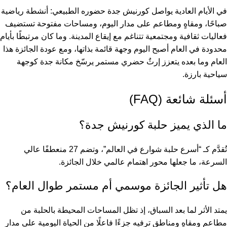
في الأيام العادية يواصل كورنيش جدة حضوره الطبيعي: أنشطة رياضية
صباحًا، ومقاهٍ ومطاعم على مدار اليوم، ومساحات مفتوحة تستضيف
فعاليات ثقافية ومجتمعية تتناغم مع إيقاع المدينة. وما كان مرتبطًا بأيام
محدودة في العام أصبح اليوم وجهة قائمة بذاتها، ومع عودة الجائزة هذا
العام وما بعده يتعزز إرثٌ حضري مستمر يرسّخ مكانة جدة كوجهة
سياحية بارزة.
أسئلة شائعة (FAQ)
ما الذي يميز حلبة كورنيش جدة؟
تُقدَّم كـ “أسرع حلبة شوارع في العالم”، وتضم 27 منعطفًا عالي
السرعة، ما جعلها محور اهتمام عالمي خلال الجائزة.
هل تأثير الجائزة موسمي أم مستمر طوال العام؟
يمتد الأثر لما بعد السباق، إذ تظل المساحات المحيطة بالحلبة من
مطاعم ومقاهٍ ومناطق ترفيه جزءًا فاعلًا من الحياة اليومية على مدار