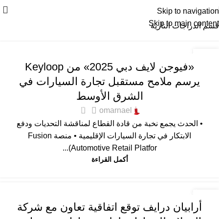
Skip to navigation
Skip to main content
قسم الدراجات النارية
أخبار التقنية
,
افضل العروض
,
الدراجات النارية
,
المستعملة المضمونة
,
14
«فيوجن لايف دبي 2025» من Keyloop
المميزة
,
عام
,
كله كهرباء
أكتوبر
يرسم ملامح مستقبل تجارة السيارات في
الشرق الأوسط
0
omarnael
• الحدث يجمع نخبة من قادة القطاع لمناقشة التحديات ودفع
الابتكار في تجارة السيارات الإقليمية • منصة Fusion
(Automotive Retail Platfor...
أكمل القراءة
أخبار التقنية
,
أخبار السيارات
,
أقل قسطا
,
افضل العروض
,
الدراجات
27
أرابيان درايف توقع اتفاقية تعاون مع شركة
النارية
,
المستعملة المضمونة
,
المميزة
,
عام
,
كله كهرباء
سبتمبر