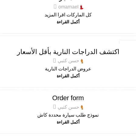
omarnael
كل الماركات اقرا المزيد
أكمل القراءة
الدراجات النارية
,
المميزة
27
اكتشف الدراجات النارية بأقل الأسعار
ديسمبر
حسن كتبي
عروض الدراجات النارية
أكمل القراءة
أخبار التقنية
,
أخبار السيارات
,
أقل قسطا
,
افضل العروض
,
الدراجات
Order form
النارية
,
المستعملة المضمونة
,
المميزة
,
عام
,
كله كهرباء
حسن كتبي
نموذج طلب سيارة محددة كاش
أكمل القراءة