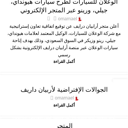
الوعلان للسيارات لطرح سيارات هيونداي،
جيلي، ورينو عبر المتجر الإلكتروني
0
omarnael
أعلن متجر أرابيان درايف عن توقيع اتفاقية تعاون إستراتيجية
مع شركة الوعلان للسيارات، الوكيل المعتمد لعلامات هيونداي،
جيلي، رينو وزيكر في السوق السعودي، وذلك بهدف إتاحة
سيارات الوعلان عبر منصة أرابيان درايف الإلكترونية بشكل
رسمي
أكمل القراءة
أخبار التقنية
,
أخبار السيارات
,
أقل قسطا
,
افضل العروض
,
الدراجات
09
الجوالات الإفتراضية لأربيان داريف
النارية
,
المستعملة المضمونة
,
المميزة
,
عام
,
كله كهرباء
سبتمبر
omarnael
أكمل القراءة
أخبار التقنية
,
أخبار السيارات
,
أقل قسطا
,
افضل العروض
,
الدراجات
المتجر
النارية
,
المستعملة المضمونة
,
المميزة
,
عام
,
كله كهرباء