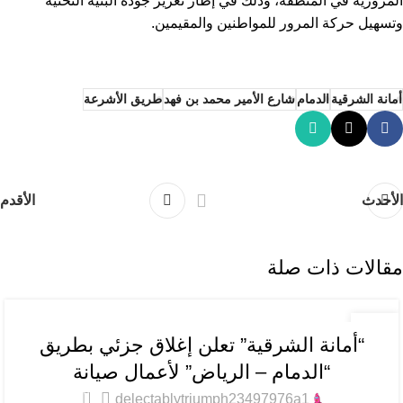
المرورية في المنطقة، وذلك في إطار تعزيز جودة البنية التحتية
وتسهيل حركة المرور للمواطنين والمقيمين.
أمانة الشرقية
الدمام
شارع الأمير محمد بن فهد
طريق الأشرعة
الأحدث
الأقدم
مقالات ذات صلة
عام
02
“أمانة الشرقية” تعلن إغلاق جزئي بطريق
أكتوبر
“الدمام – الرياض” لأعمال صيانة
0
delectablytriumph23497976a1