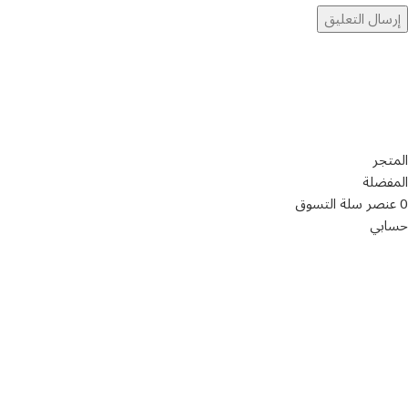
تواصل معنا
عن أربيان درايف
الدعم الفني
اخر الاخبار
الشروط والاحكام
سياسة الخصوصية
المتجر
المفضلة
0
عنصر
سلة التسوق
حسابي