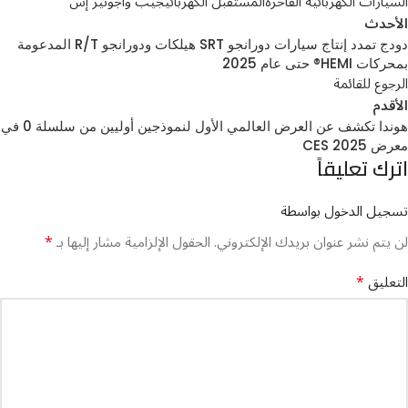
السيارات الكهربائية الفاخرة
المستقبل الكهربائي
جيب واجونير إس
الأحدث
دودج تمدد إنتاج سيارات دورانجو SRT هيلكات ودورانجو R/T المدعومة
بمحركات HEMI® حتى عام 2025
الرجوع للقائمة
الأقدم
هوندا تكشف عن العرض العالمي الأول لنموذجين أوليين من سلسلة 0 في
معرض CES 2025
اترك تعليقاً
تسجيل الدخول بواسطة
*
لن يتم نشر عنوان بريدك الإلكتروني.
الحقول الإلزامية مشار إليها بـ
*
التعليق