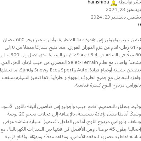
نشر بواسطة
hanishiba
ديسمبر 23, 2024
تشغيل ديسمبر 23, 2024
0
تتميز جيب واجونير إس بقدرة 4xe المتطورة، وأداء متميز يوفر 600 حصان
و617 رطل-قدم من عزم الدوران الفوري، مما يتيح تسارعًا مذهلاً من 0 إلى
60 ميلًا في الساعة في 3.4 ثانية. كما توفر السيارة مدى يصل إلى 300 ميل
بشحنة واحدة، مع نظام Selec-Terrain الحصري من جيب لإدارة الجر، الذي
يتضمن خمسة أوضاع قيادة: Auto وSport وEco وSnow وSand، ما يجعلها
جاهزة للتعامل مع جميع الظروف الجوية والطرقية. كما تتميز السيارة بسقف
بانورامي مزدوج اللوح كميزة قياسية.
وفيما يتعلق بالتصميم، تضم جيب واجونير إس تفاصيل أنيقة باللون الأسود
وشبكًا أماميًا مضاء بإعادة تصميمه، بالإضافة إلى عجلات بحجم 20 بوصة
وسقف بانورامي مزدوج اللوح. أما من الداخل، فتتميز السيارة بشاشة عرض
إجمالية بطول 45 بوصة، وهي الأفضل في فئتها بين السيارات الكهربائية، مع
شاشة تفاعلية حصرية للمقعد الأمامي، ومقاعد مدفأة ومهوّاة، ونظام ترفيه