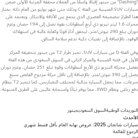
“Dashing” من جيتور إقبالًا واسعًا من العملاء محققة المرتبة الأولى ضمن
سيارات SUV الصينية من الفئة C وذلك حتى شهر يوليو من العام ذاته. يمتاز
هذا الطراز بتصميمه العصري الذي يجمع بين الأناقة والابتكار، ويعتمد على
محرك 1.6 ليتر تيربو ذي أربع أسطوانات بقوة تصل إلى 194 حصان وعزم
دوران يبلغ 290 نيوتن/متر، ليحقق أداءً قويًا وكفاءة عالية في استهلاك
الوقود، بالإضافة إلى تقنيات ذكية تدعم سلامة السائق.
وفي الفئة D من سيارات SUV، تميز طراز T2 من جيتور بتحقيقه المركز
الأول في فئته الصينية والمركز الثاني في السوق السعودي من هذه الفئة
بفضل محركه التيربو ذي الأربع أسطوانات وقوة تبلغ 251 حصان، وعزم دوران
يصل إلى 390 نيوتن/متر، بالإضافة إلى ناقل حركة مزدوج القابض بسبع
سرعات، مما يجعل السيارة مثالية لمختلف التضاريس. كما تتميز T2 بنظام
دفع رباعي ونظام XWD، مما يوفر ثباتًا واستجابة عاليين على الطرق المتنوعة.
التوريدات الوطنية
السوق السعودي
جيتور
الأحدث
سيارات شانجان 2025: عروض نهاية العام بأقل قسط شهري
الرجوع للقائمة