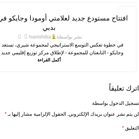
عام
11
افتتاح مستودع جديد لعلامتي أومودا وجايكو ف
ديسمبر
بدبي
0
نشر بواسطة
hanishiba
في خطوة تعكس التوسع الاستراتيجي لمجموعة شيري، تستعد عل
وجايكو - التابعتان للمجموعة - لإطلاق مركز توزيع إقليمي جديد 
أكمل القراءة
اترك تعليقاً
تسجيل الدخول بواسطة
لن يتم نشر عنوان بريدك الإلكتروني.
الحقول الإلزامية مشار إليها بـ
*
التعليق
*