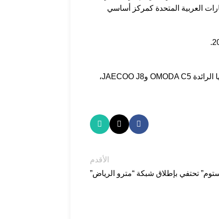
ارات العربية المتحدة كمركز أساسي
وستتيح هذه الشراكة مع مجموعة كلداري الفرصة أمام العملاء في الإمارات العربية المتحدة لتجربة سيارات أومودا وجايكو، بما في ذلك نماذجها الرائدة OMODA C5 وJAECOO J8،
الأقدم
ستوم” تحتفي بإطلاق شبكة “مترو الرياض”