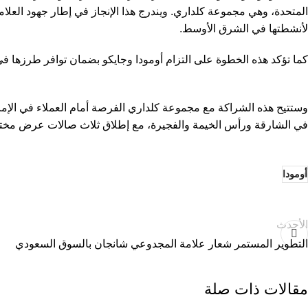
المتحدة، وهي مجموعة كلداري. ويندرج هذا الإنجاز في إطار جهود العلا
سيارات هونداي
لأنشطتها في الشرق الأوسط.
سيارات فورد
كما تؤكد هذه الخطوة على التزام أومودا وجايكو بضمان توافر طرزها في جميع
سيارات سيتروين
سيارات نيسان
سيارات اومودا
في الشارقة ورأس الخيمة والفجيرة، مع إطلاق ثلاث صالات عرض مختلف
سيارات شيري
سيارات ماكسوس
أومودا
سيارات فاو
سيارات انفينيتي
الأحدث
سيارات هوندا
التطوير المستمر شعار علامة المجدوعي شانجان بالسوق السعودي
سيارات جايكو
مقالات ذات صلة