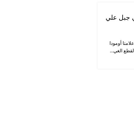
ي جبل علي
امتا أومودا
لقطع الغي...