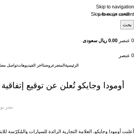
Skip to navigation
Skip to main content
بحث
تصفح التصنيفات
0
عنصر
0.00 ريال سعودى
0
عنصر
الرئيسية
المتجر
عروضنا
اخر الفيديوهات
تواصل معنا
أومودا وجايكو تُعلن عن توقيع إتفاق
سيارات بايك
Hot
نشر بو
سيارات بيجو
سيارات شانجان
سيارات لينكولن
أعلنت أومودا وجايكو، العلامة التجارية الرائدة للسيارات والمُكرّسة لل