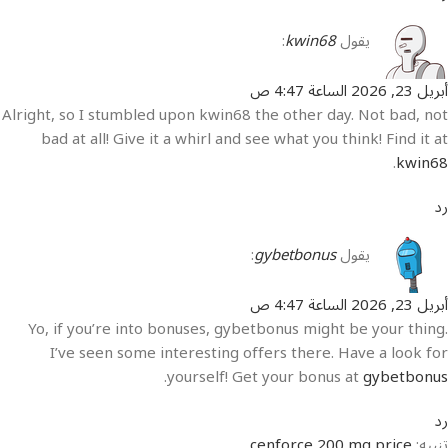
يقول
kwin68
:
أبريل 23, 2026 الساعة 4:47 ص
Alright, so I stumbled upon kwin68 the other day. Not bad, not
bad at all! Give it a whirl and see what you think! Find it at
.
kwin68
رد
يقول
gybetbonus
:
أبريل 23, 2026 الساعة 4:47 ص
Yo, if you’re into bonuses, gybetbonus might be your thing.
I’ve seen some interesting offers there. Have a look for
.
yourself! Get your bonus at
gybetbonus
رد
تنبيه:
cenforce 200 mg price