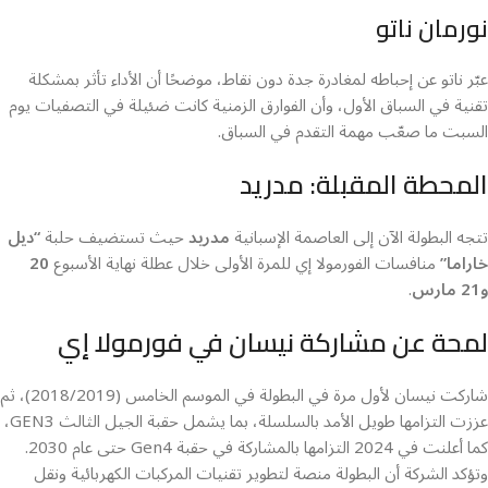
نورمان ناتو
عبّر ناتو عن إحباطه لمغادرة جدة دون نقاط، موضحًا أن الأداء تأثر بمشكلة
تقنية في السباق الأول، وأن الفوارق الزمنية كانت ضئيلة في التصفيات يوم
السبت ما صعّب مهمة التقدم في السباق.
المحطة المقبلة: مدريد
تتجه البطولة الآن إلى العاصمة الإسبانية
مدريد
حيث تستضيف حلبة
“ديل
خاراما”
منافسات الفورمولا إي للمرة الأولى خلال عطلة نهاية الأسبوع
20
و21 مارس
.
لمحة عن مشاركة نيسان في فورمولا إي
شاركت نيسان لأول مرة في البطولة في الموسم الخامس (2018/2019)، ثم
عززت التزامها طويل الأمد بالسلسلة، بما يشمل حقبة الجيل الثالث GEN3،
كما أعلنت في 2024 التزامها بالمشاركة في حقبة Gen4 حتى عام 2030.
وتؤكد الشركة أن البطولة منصة لتطوير تقنيات المركبات الكهربائية ونقل