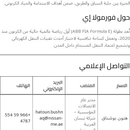
الخبرة بين حلبة السباق والطريق، ضمن أهداف الاستدامة والحياد الكربوني.
حول فورمولا إي
تُعد بطولة (ABB FIA Formula E) أول رياضة عالمية خالية من الكربون منذ
2020، وتعمل كساحة تنافسية لاختبار أحدث تقنيات التنقل الكهربائي
وتشجيع اعتماد التنقل المستدام داخل المدن.
التواصل الإعلامي
البريد
الاسم
المنصب
الهاتف
الإلكتروني
مدير عام
الاتصالات
المؤسسية –
hatoun.bushn
+966 59 554
هتون بوشناق
شركة نيسان
aq@nissan-
4787
العربية
me.ae