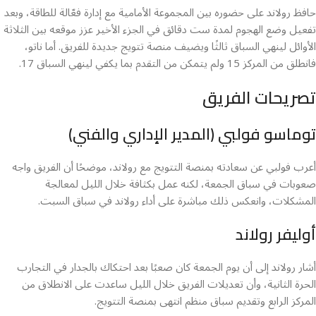
حافظ رولاند على حضوره بين المجموعة الأمامية مع إدارة فعّالة للطاقة، وبعد
تفعيل وضع الهجوم لمدة ست دقائق في الجزء الأخير عزز موقعه بين الثلاثة
الأوائل لينهي السباق ثالثًا ويضيف منصة تتويج جديدة للفريق. أما ناتو،
فانطلق من المركز 15 ولم يتمكن من التقدم بما يكفي لينهي السباق 17.
تصريحات الفريق
توماسو فولبي (المدير الإداري والفني)
أعرب فولبي عن سعادته بمنصة التتويج مع رولاند، موضحًا أن الفريق واجه
صعوبات في سباق الجمعة، لكنه عمل بكثافة خلال الليل لمعالجة
المشكلات، وانعكس ذلك مباشرة على أداء رولاند في سباق السبت.
أوليفر رولاند
أشار رولاند إلى أن يوم الجمعة كان صعبًا بعد احتكاك بالجدار في التجارب
الحرة الثانية، وأن تعديلات الفريق خلال الليل ساعدت على الانطلاق من
المركز الرابع وتقديم سباق منظم انتهى بمنصة التتويج.