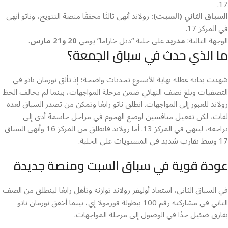
17.
السباق الثاني (السبت):
رولاند أنهى ثالثًا محققًا منصة التتويج، وناتو أنهى
في المركز 17.
الوجهة التالية:
مدريد
على حلبة “ديل خاراما” يومي
20 و21 مارس
.
ما الذي حدث في سباق الجمعة؟
شهدت بداية عطلة نهاية الأسبوع تحديات واضحة؛ إذ تألق نورمان ناتو في
التصفيات وبلغ نصف النهائي ضمن مرحلة المواجهات، بينما لم يحالف الحظ
رولاند للعبور إلى المواجهات. انطلق ناتو رابعًا وتمكن من تصدر السباق لعدة
لفات، لكن تفعيل منافسين لوضع الهجوم في مراحل حاسمة أدى إلى
تراجعه، لينهي في المركز 13. أما رولاند فانطلق من المركز 16 وأنهى السباق
17 وسط تقارب شديد في المستويات على الحلبة.
عودة قوية في سباق السبت ومنصة جديدة
في السباق الثاني، استعاد أوليفر رولاند توازنه وتأهل رابعًا لينطلق من الصف
الثاني في مشاركته رقم 100 ببطولة فورمولا إي، بينما أخفق نورمان ناتو
بفارق ضئيل جدًا في الوصول إلى مرحلة المواجهات.