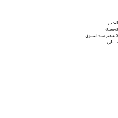
تواصل معنا
عن أربيان درايف
الدعم الفني
اخر الاخبار
الشروط والاحكام
سياسة الخصوصية
المتجر
المفضلة
0
عنصر
سلة التسوق
حسابي