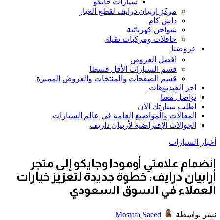
سيارات جايكو
مركز اربيان درايف لقطع الغيار
داش كام
شواحن كهربائية
حافلات ومركبات ثقيلة
عروضنا
افضل العروض
قسم السيارات الأقل قسطا
قسم الصفحات والمنتجات والعروض المميزة
اخر الفيديوهات
تواصل معنا
اطلب سيارتك الان
المقالات والمواضيع العامة في عالم السيارات
الجوالات الإفتراضية لأربيان داريف
أخبار السيارات
انضمام علامتي أومودا وجايكو إلى متجر
أرابيان درايف: خطوة جديدة لتعزيز خيارات
العملاء في السوق السعودي
نشر بواسطة
Mostafa Saeed