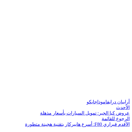
أرابيان درايف
امودا
جايكو
الأحدث
عروض كيا الجبر: تمويل السيارات بأسعار مذهلة
الرجوع للقائمة
الأقدم
فيراري F80: أسرع هايبركار بتقنية هجينة متطورة