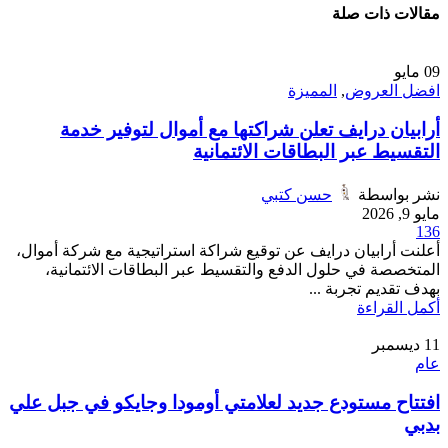
مقالات ذات صلة
09
مايو
افضل العروض
,
المميزة
أرابيان درايف تعلن شراكتها مع أموال لتوفير خدمة
التقسيط عبر البطاقات الائتمانية
نشر بواسطة
حسن كتبي
مايو 9, 2026
136
أعلنت أرابيان درايف عن توقيع شراكة استراتيجية مع شركة أموال،
المتخصصة في حلول الدفع والتقسيط عبر البطاقات الائتمانية،
بهدف تقديم تجربة ...
أكمل القراءة
11
ديسمبر
عام
افتتاح مستودع جديد لعلامتي أومودا وجايكو في جبل علي
بدبي