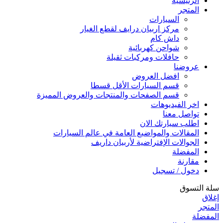
الرئيسية
المتجر
السيارات
مركز اربيان درايف لقطع الغيار
داش كام
شواحن كهربائية
حافلات ومركبات ثقيلة
عروضنا
افضل العروض
قسم السيارات الأقل قسطا
قسم الصفحات والمنتجات والعروض المميزة
اخر الفيديوهات
تواصل معنا
اطلب سيارتك الان
المقالات والمواضيع العامة في عالم السيارات
الجوالات الإفتراضية لأربيان داريف
المفضلة
مقارنة
دخول / تسجيل
سلة التسوق
إغلاق
المتجر
المفضلة