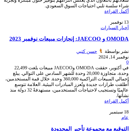
سعادتهم بالتعاون الذي يعكس التزامهم بتوفير حلول مبتكرة وتجربة
شراء سلسة تلبي احتياجات السوق السعودي.
أكمل القراءة
13
نوفمبر
أخبار السيارات
OMODA و JAECOO: إنجازات مبيعات نوفمبر 2023
نشر بواسطة
حسن كتبي
نوفمبر 14, 2024
0
في أكتوبر، حققت OMODA وJAECOO مبيعات بلغت 22,499
وحدة، متجاوزة 20,000 وحدة للشهر السادس على التوالي. يبلغ
إجمالي المبيعات التراكمية 360,000 وحدة. خلال قمة المستخدمين،
أُطلقت طرازات جديدة وتُعزز المبادرات البيئية. العلامة تتوسع
عالميًا وتستجيب لاحتياجات المستخدمين، مستهدفةً 32 دولة منذ
نشأتها.
أكمل القراءة
18
سبتمبر
عام
التوقيع مع مجموعة تأجير المحدودة