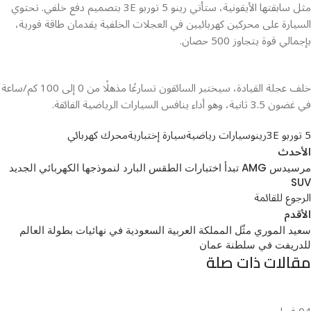
مثل سابقتها الأيقونية، ستأتي رينو 5 توربو 3E بتصميم دفع خلفي. تحتوي
السيارة على محركين كهربائيين في العجلات الخلفية يقدمان طاقة فورية،
بإجمالي قوة يتجاوز 500 حصان.
خلف عجلة القيادة، سيختبر السائقون تسارعًا مذهلًا من 0 إلى 100 كم/ساعة
في غضون 3.5 ثانية، وهو أداء ينافس السيارات الرياضية الفائقة.
5 توربو 3E
رينو
سيارات رياضية
سيارة إختبارية
محرك كهربائي
الأحدث
مرسيدس AMG تبدأ اختبارات الطقس البارد لنموذجها الكهربائي الجديد
SUV
الرجوع للقائمة
الأقدم
سعيد الموري مثّل المملكة العربية السعودية في نهائيات بطولة العالم
للدريفت في سلطنة عمان
مقالات ذات صلة