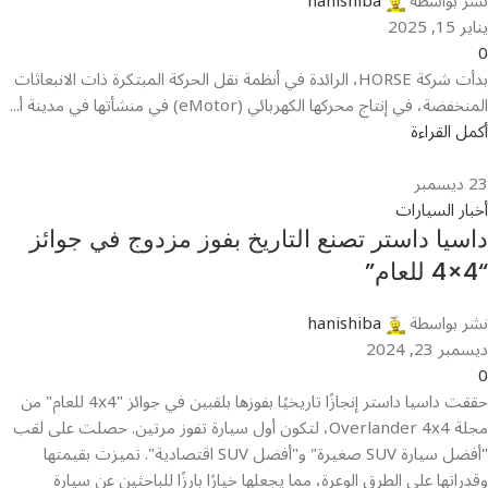
نشر بواسطة
hanishiba
يناير 15, 2025
0
بدأت شركة HORSE، الرائدة في أنظمة نقل الحركة المبتكرة ذات الانبعاثات
المنخفضة، في إنتاج محركها الكهربائي (eMotor) في منشأتها في مدينة أ...
أكمل القراءة
23
ديسمبر
أخبار السيارات
داسيا داستر تصنع التاريخ بفوز مزدوج في جوائز
“4×4 للعام”
نشر بواسطة
hanishiba
ديسمبر 23, 2024
0
حققت داسيا داستر إنجازًا تاريخيًا بفوزها بلقبين في جوائز "4x4 للعام" من
مجلة Overlander 4x4، لتكون أول سيارة تفوز مرتين. حصلت على لقب
"أفضل سيارة SUV صغيرة" و"أفضل SUV اقتصادية". تميزت بقيمتها
وقدراتها على الطرق الوعرة، مما يجعلها خيارًا بارزًا للباحثين عن سيارة