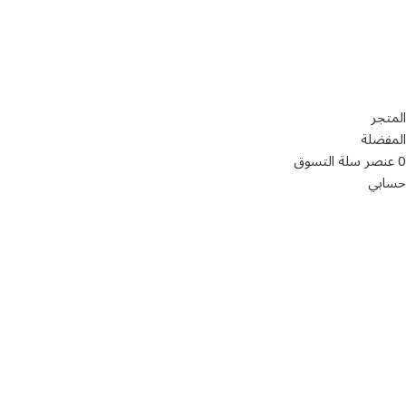
تواصل معنا
عن أربيان درايف
الدعم الفني
اخر الاخبار
الشروط والاحكام
سياسة الخصوصية
المتجر
المفضلة
0
عنصر
سلة التسوق
حسابي