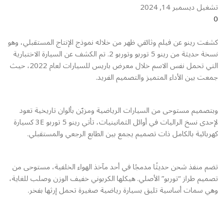
تشغيل ديسمبر 14, 2024
0
كشفت رينو عن فيلم وثائقي ظهر من خلاله نموذج الإنتاج المستقبلي، وهو
نسخة حديثة من رينو 5 توربو وتوربو 2. تم الكشف عن السيارة الاختبارية
التي تحمل نفس الاسم خلال معرض باريس للسيارات لعام 2022، حيث
جمعت بين الأداء المتميز والتصميم الفريد.
وبتصميم مستوحى من السيارات الرياضية ومزيّن بألوان تاريخية تعود
لإحدى نسخ الراليات في أوائل الثمانينيات، تأتي رينو 5 توربو 3E كسيارة
كهربائية بالكامل ذات تصميم يجمع بين الطابع الرجعي والمستقبلي.
تضم منفذ شحن حديثًا مدمجًا في أحد مآخذ الهواء الخلفية، مستوحى من
تصميم طراز “توربو” الأصلي. هيكلها الكربوني خفيف الوزن وصلب للغاية،
وهي سمات أساسية تليق بسيارة رياضية صغيرة تحمل إرثها بفخر.