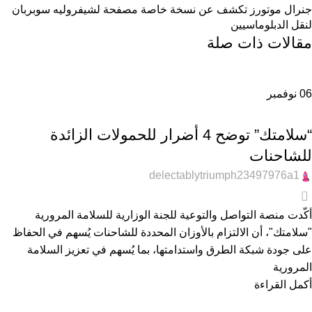
جنرال موتورز تكشف عن نسخة خاصة مصفحة لشيفروليه سوبربان
لنقل الدبلوماسيين
مقالات ذات صلة
06
نوفمبر
عام
“سلامتك” توضح 4 أضرار للحمولات الزائدة
للشاحنات
delectablytriumph23497976a1
0
أكّدت منصة التواصل والتوعية للجنة الوزارية للسلامة المرورية
"سلامتك"، أن الالتزام بالأوزان المحددة للشاحنات يُسهم في الحفاظ
على جودة شبكة الطرق واستدامتها، بما يُسهم في تعزيز السلامة
المرورية
أكمل القراءة