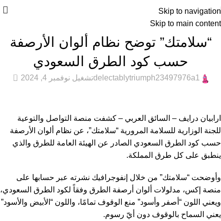
Skip to navigation
Skip to main content
عام
“سلامتك” توضح نظام ألوان الأرصفة
حسب كود الطرق السعودي
0
delectablytriumph23497976a1
تشغيل نوفمبر 4, 2024
ارابيان درايف – السائق العربي – كشفت منصة التواصل والتوعية
للجنة الوزارية للسلامة المرورية “سلامتك”، عن نظام ألوان الأرصفة
حسب كود الطرق السعودي الصادر عن الهيئة العامة للطرق والذي
ينطبق على كل طرق المملكة.
وأوضحت “سلامتك” من خلال إنفوجرافيك نشرته عبر حسابها على
منصة إكس، مدلولات ألوان أرصفة الطرق وفقاً لكود الطرق السعودي،
ويعني اللون “أصفر وأسود” منع الوقوف تمامًا، واللون “الأبيض والأسود”
يعني السماح بالوقوف دون أيّ رسوم.