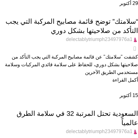
29
أكتوبر
عام
“سلامتك” توضح قائمة مصابيح المركبة التي يجب
التأكد من صلاحيتها بشكل دوري
delectablytriumph23497976a1
0
كشفت "سلامتك" عن قائمة مصابيح المركبة التي يجب التأكد من
صلاحيتها بشكل دوري، للحفاظ على سلامة قائدي المركبات وسلامة
مستخدمي الطريق الآخرين
أكمل القراءة
15
أكتوبر
أخبار السيارات
السعودية تحتل المرتبة 32 في سلامة الطرق
عالمياً
delectablytriumph23497976a1