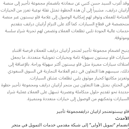
وقد أعرب السيد حسن كتبي عن سعادته بانضمام مجموعة تأجير إلى منصة
أرابيان درايف، مشيراً إلى أن هذه الخطوة تمثل نقلة نوعية تعزز من الخيارات
المتاحة للعملاء وتوفر لهم إمكانية الوصول إلى علامة فاو بيستون عبر منصة
متخصصة في قطاع السيارات. كما أكد على التزام أرابيان درايف بتقديم
خدمات عالية الجودة تلبي تطلعات العملاء وتضمن لهم تجربة شراء سلسة
وموثوقة.
يتيح انضمام مجموعة تأجير لمتجر أرابيان درايف للعملاء فرصة اقتناء
سيارات فاو بيستون بسهولة تامة وبخيارات تمويلية متعددة، ما يجعل
امتلاك سيارات مميزة مثل فاو بيستون أكثر سهولة وراحة. بالإضافة إلى
ذلك، سيسهم هذا التعاون في دعم العلامة التجارية في السوق السعودي
وتعزيز مكانتها كخيار موثوق يلبي تطلعات عشاق السيارات.
في الختام، يمثل هذا التعاون بين متجر أرابيان درايف ومجموعة تأجير خطوة
جديدة نحو تقديم حلول متكاملة وعصرية تسهل على العملاء عملية شراء
السيارات وتمكنهم من الوصول إلى خيارات متعددة ومتميزة.
فاو بيستون
متجر ارابيان درايف
مجموعة تأجير
الأحدث
انضمام “تمويل الأولى” إلى شبكة مقدمي خدمات التمويل في متجر