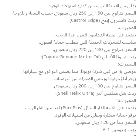
يقلل من الاحتكاك ويحسن كفاءة استهلاك الوقود.
السعر: يتراوح بين 150 إلى 250 ريال سعودي حسب السعة واللزوجة.
زيت كاسترول إيدج (Castrol Edge):
المميزات:
يعتمد على تقنية التيتانيوم لتعزيز قوة الزيت.
مناسب للمحركات الحديثة التي تتطلب حماية قصوى.
السعر: يتراوح بين 130 إلى 220 ريال سعودي.
زيت تويوتا الأصلي (Toyota Genuine Motor Oil):
المميزات:
موصى به من قبل شركة تويوتا، مما يضمن التوافق مع سياراتها.
يوفر أداءً موثوقًا ويحمي المحرك من الترسبات.
السعر: يتراوح بين 100 إلى 200 ريال سعودي.
زيت شل هيلكس ألترا (Shell Helix Ultra):
المميزات:
يعتمد على تقنية الغاز السائل (PurePlus) لتحسين نقاء الزيت.
يوفر حماية ممتازة ويقلل من استهلاك الوقود.
السعر: يبدأ من 120 ريال سعودي.
زيت بترومين A-1: