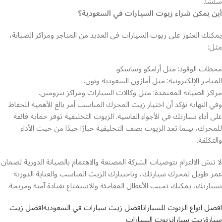
سلسًا.
أين يمكن شراء زيوت السيارات في السعودية؟
يمكنك العثور على زيوت السيارات في العديد من المتاجر ومراكز الصيانة،
مثل:
محطات الوقود: مثل أرامكو وساسكو.
المتاجر الإلكترونية: مثل أمازون السعودية ونون.
مراكز الصيانة المعتمدة: مثل وكالات السيارات ومراكز بترومين.
وفي النهاية نؤكد أن اختيار زيت المحرك المناسب أمر بالغ الأهمية للحفاظ
على أداء سيارتك في الأجواء القاسية. الزيوت التخليقية توفر حماية فائقة
للمحرك، بينما تعد الزيوت نصف التخليقية خيارًا جيدًا من حيث الأداء
والتكلفة.
لا تنسَ الالتزام بتوصيات الشركة المصنعة والاهتمام بالصيانة الدورية لضمان
عمر طويل لمحرك سيارتك، وباختيارك الزيت المناسب والعناية الدورية
بسيارتك، يمكنك تجنب الأعطال المفاجئة والاستمتاع بقيادة آمنة ومريحة.
افضل انواع الزيوت للسيارات
افضل زيت سيارات في السعودية
افضل زيت
سيارة
زيت سيارات
زيوت السيارات