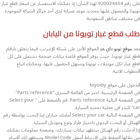
على رقم 920024454 لهذا الشأن؛ إذ يمكنك الاستفسار عن اسعار قطع غيار
تويوتا والحصول عليها بتحديد موعد صيانة لدى أحد مراكز الشركة الموجودة
في مختلف مناطق السعودية.
طلب قطع غيار تويوتا من اليابان
يعد
موقع تويو داي
هو الموقع الأبرز على شبكة الإنترنت فيما يتعلق بارقام
قطع غيار تويوتا، حيث يوفر الموقع قاعدة بيانات ضخمة تشتمل على كل
قطع غيار لكل موديلات تويوتا ويسهل الحصول عليها، ويمكنك اتباع
الخطوات الاتية.
الدخول على موقع toyodiy
في الصفحة الرئيسية: اختر من القائمة اليسرى “Parts reference”
في الصفحة التالية Parts reference: قم بالضغط على ” Select your
car” للبدء في عملية تحديد السيارة.
في الصفحة التالية Select your car أمامك خياران إما البحث بواسطة رقم
الهيكل أو البحث اليدوي باختيار طراز ونوع وموديل السيارة.
إذا أدخلت رقم الهيكل ستظهر بيانات سيارتك، وصفحة معلومات يمكنك
من خلالها الضغط على الارتباط أسفل Model Code وستظهر لك أقسام