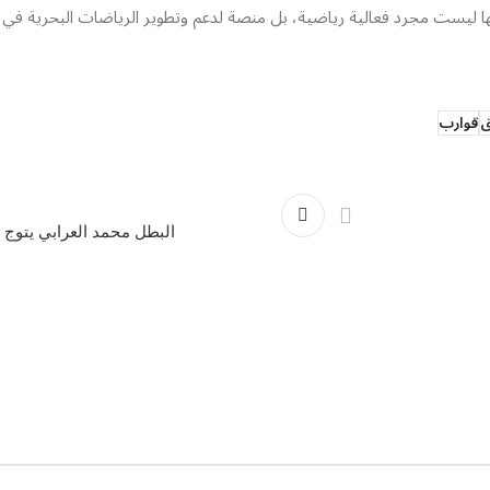
يز والإنجازات التي تحققت، أثبتت بطولة XCAT في الخبر أنها ليست مجرد فعالية رياضية، بل منصة لدعم وتطوير ال
ق
قوارب
البطل محمد العرابي يتوج بل