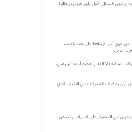
الأولشهد اليوم الأول من السباق الرسمي، الموافق 21 نوفمبر، تنافسًا قويًا بين فرق بريطانيا، فريق فيكتوري، وفريق HPI الفجيرة. وانتهى السباق الأول بفوز فريق بريطانيا
يا في تحقيق فوز قوي آخر، ليحافظ على صدارته منذ
يم المميز.
إنجاز سعودي في رياضات المحركات المائيةشهدت لحظة التتويج حدثًا تاريخيًا تمثل في تسليم الدكتور رفايلي كيولي، رئيس الاتحاد الدولي لرياضات المحركات المائية (UIM)، والعميد أحمد البلوشي،
ير أول رياضات المحركات في الاتحاد، الذي
الراغبين في الحصول على الدورات والرخص