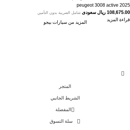
peugeot 3008 active 2025
108,675.00 ريال سعودى
شامل الضريبة بدون التأمين
قراءة المزيد
المزيد من سيارات بيجو
تواصل معنا
عن أربيان درايف
الدعم الفني
اخر الاخبار
الشروط والاحكام
سياسة الخصوصية
المتجر
الشريط الجانبي
المفضلة
سلة التسوق