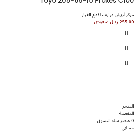
Toyo 205-65-15 Proxes C100
مركز أربيان درايف لقطع الغيار
255.00 ريال سعودى
تواصل معنا
عن أربيان درايف
الدعم الفني
اخر الاخبار
الشروط والاحكام
سياسة الخصوصية
المتجر
المفضلة
0
عنصر
سلة التسوق
حسابي