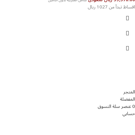
شامل الضريبة بدون التأمين
اقساط تبدأ من 1027 ريال
تواصل معنا
عن أربيان درايف
الدعم الفني
اخر الاخبار
الشروط والاحكام
سياسة الخصوصية
المتجر
المفضلة
0
عنصر
سلة التسوق
حسابي