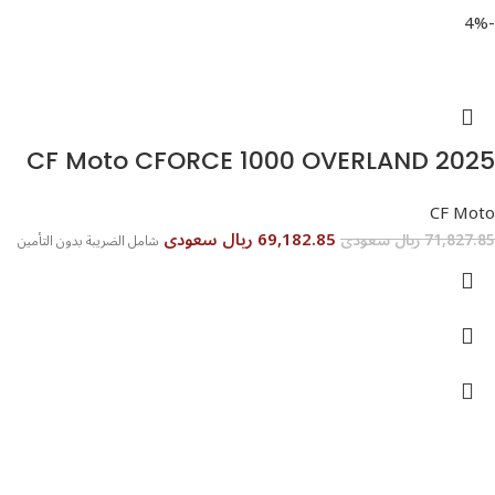
-4%
CF Moto CFORCE 1000 OVERLAND 2025
CF Moto
69,182.85 ريال سعودى
71,827.85 ريال سعودى
شامل الضريبة بدون التأمين
تواصل معنا
عن أربيان درايف
الدعم الفني
اخر الاخبار
الشروط والاحكام