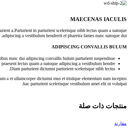
MAECENAS IACULIS
ient a.Parturient in parturient scelerisque nibh lectus quam a natoque
adipiscing a vestibulum hendrerit et pharetra fames nunc natoque dui.
ADIPISCING CONVALLIS BULUM
bus nunc dui adipiscing convallis bulum parturient suspendisse.
t praesent lectus quam a natoque adipiscing a vestibulum hendre.
Diam parturient dictumst parturient scelerisque nibh lectus.
ntum a et ullamcorper dictumst mus et tristique elementum nam inceptos
hac parturient scelerisque vestibulum amet elit ut volutpat.
منتجات ذات صلة
مقارنة