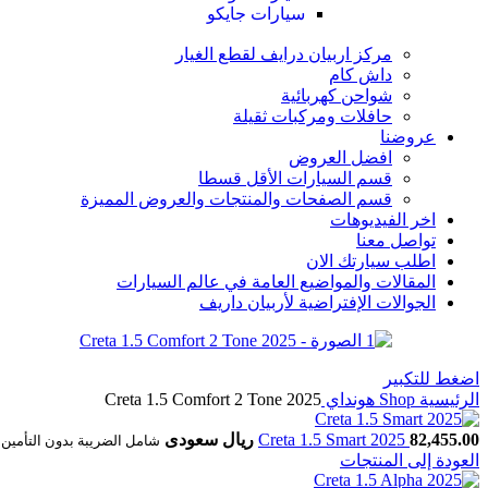
سيارات جايكو
مركز اربيان درايف لقطع الغيار
داش كام
شواحن كهربائية
حافلات ومركبات ثقيلة
عروضنا
افضل العروض
قسم السيارات الأقل قسطا
قسم الصفحات والمنتجات والعروض المميزة
اخر الفيديوهات
تواصل معنا
اطلب سيارتك الان
المقالات والمواضيع العامة في عالم السيارات
الجوالات الإفتراضية لأربيان داريف
اضغط للتكبير
الرئيسية
Shop
هونداي
82,455.00 ريال سعودى
Creta 1.5 Smart 2025
شامل الضريبة بدون التأمين
العودة إلى المنتجات