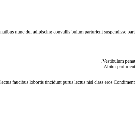
ibus nunc dui adipiscing convallis bulum parturient suspendisse partur
Vestibulum penati
Abitur parturien
lectus faucibus lobortis tincidunt purus lectus nisl class eros.Condime