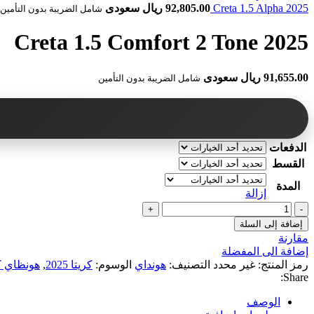
92,805.00 ريال سعودى
شامل الضريبة بدون التأمين
91,655.00 ريال سعودى
شامل الضريبة بدون التأمين
الدفعات
القسط
المدة
إزالة
إضافة إلى السلة
مقارنة
إضافة الى المفضلة
رمز المنتج:
غير محدد
التصنيف:
هونداي
الوسوم:
كريتا 2025
,
هونظاي كريت
Share:
الوصف