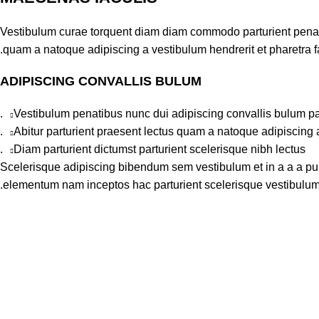
Vestibulum curae torquent diam diam commodo parturient penatib
quam a natoque adipiscing a vestibulum hendrerit et pharetra 
ADIPISCING CONVALLIS BULUM
Vestibulum penatibus nunc dui adipiscing convallis bulum pa
Abitur parturient praesent lectus quam a natoque adipiscing 
Diam parturient dictumst parturient scelerisque nibh lectus.
Scelerisque adipiscing bibendum sem vestibulum et in a a a puru
elementum nam inceptos hac parturient scelerisque vestibulum a