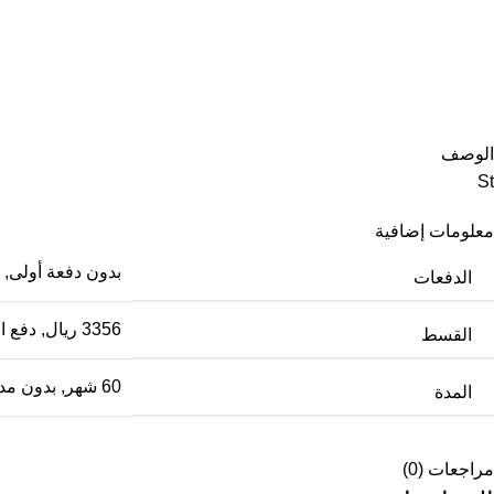
الوصف
St
معلومات إضافية
بدون دفعة أولى
,
الدفعات
3356 ريال
,
دفع ال
القسط
60 شهر
,
بدون مد
المدة
مراجعات (0)