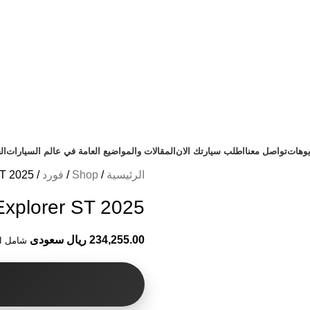
يوهات
تواصل معنا
اطلب سيارتك الان
المقالات والمواضيع العامة في عالم السيارات
ال
الرئيسية
Shop
فورد
 2025⁩⁩⁩
Explorer ST 2025⁩⁩⁩
234,255.00 ريال سعودى
شامل ال