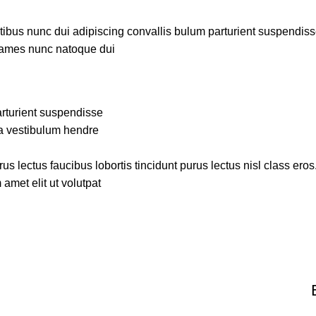
us nunc dui adipiscing convallis bulum parturient suspendisse p
fames nunc natoque dui.
rturient suspendisse.
a vestibulum hendre.
s lectus faucibus lobortis tincidunt purus lectus nisl class ero
met elit ut volutpat.