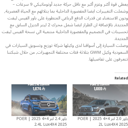
يعطي قوة أكثر وعزم أكبر مع ناقل حركة جديد أوتوماتيكي 9 سرعات –
وشملت التغييرات ايضا المقصورة الداخلية بما يتلائهم مع الحياة العصرية,
ودون الاستغناء عن قدرات الدفع الرباعي المتطورة على باور الفيس ليفت
الجديدة, بالإضافة ان الطراز ايضا شمل محرك 2 ليتر الديزل السابق مع
تحسينات في التصميم والمقصورة الداخلية منتمية الي نسخة الفيس ليفت
الجديدة.
وصلت السيارة إلى أسواقنا لدى وكيلها شركة توزيع وتسويق السيارات في
السعودية وكيل GWM بثلاثة فئات مختلفة التجهيزات, من خلال شبكتنا
تتعرفون على تفاصيلها.
Related
باور 2.0 لتر 4×4 2025 | POER
باور 2.4 لتر 4×4 2025 | POER
2.4L Lux4X4 2025
2L Lux4X4 2025