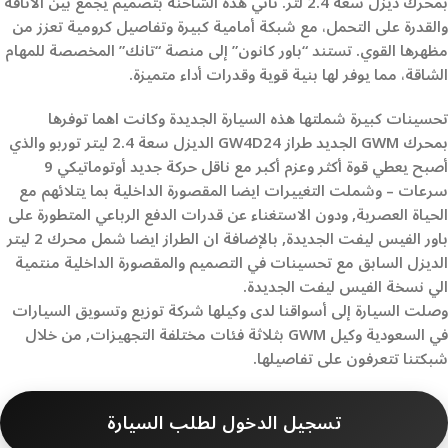
بمحرك ديزل سعة 2.4 لتر. تأتي هذه الشاحنة بتصميم يجمع بين الأناقة
والقدرة على التحمل، مع شبكة أمامية كبيرة وتفاصيل كرومية تعزز من
مظهرها القوي. تستند “باور كانون” إلى منصة “تانك” المخصصة للمهام
الشاقة، مما يوفر لها بنية قوية وقدرات أداء متميزة.​
تحسينات كبيرة شملتها هذه السيارة الجديدة وكانت اهما توفرها
بمحرك GWM الجديد طراز GW4D24 الديزل سعة 2.4 ليتر توربو والذي
أصبح يعطي قوة أكثر وعزم أكبر مع ناقل حركة جديد أوتوماتيكي 9
سرعات – وشملت التغييرات ايضا المقصورة الداخلية بما يتلائهم مع
الحياة العصرية, ودون الاستغناء عن قدرات الدفع الرباعي المتطورة على
باور الفيس ليفت الجديدة, بالإضافة ان الطراز ايضا شمل محرك 2 ليتر
الديزل السابق مع تحسينات في التصميم والمقصورة الداخلية منتمية
الي نسخة الفيس ليفت الجديدة.
وصلت السيارة إلى أسواقنا لدى وكيلها شركة توزيع وتسويق السيارات
في السعودية وكيل GWM بثلاثة فئات مختلفة التجهيزات, من خلال
شبكتنا تتعرفون على تفاصيلها.
تسجيل الدخول لطلب السيارة