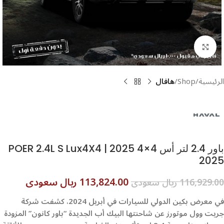
اضغط للتكبير
الرئيسية
Shop
هافال
باور 2.4 لتر أس 4×4 2025 | POER 2.4L S Lux4X4
2025
113,824.00 ريال سعودى
116,929.00 ريال سعودى
​في معرض بكين الدولي للسيارات في أبريل 2024، كشفت شركة
جريت وول موتورز عن شاحنتها البيك أب الجديدة “باور كانون” المزودة