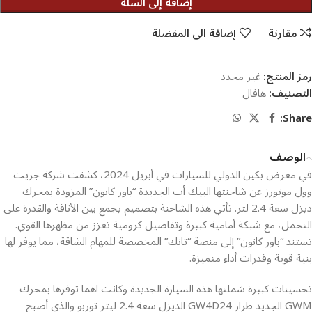
إضافة إلى السلة
مقارنة
إضافة الى المفضلة
رمز المنتج:
غير محدد
التصنيف:
هافال
Share:
الوصف
​في معرض بكين الدولي للسيارات في أبريل 2024، كشفت شركة جريت
وول موتورز عن شاحنتها البيك أب الجديدة “باور كانون” المزودة بمحرك
ديزل سعة 2.4 لتر. تأتي هذه الشاحنة بتصميم يجمع بين الأناقة والقدرة على
التحمل، مع شبكة أمامية كبيرة وتفاصيل كرومية تعزز من مظهرها القوي.
تستند “باور كانون” إلى منصة “تانك” المخصصة للمهام الشاقة، مما يوفر لها
بنية قوية وقدرات أداء متميزة.​
تحسينات كبيرة شملتها هذه السيارة الجديدة وكانت اهما توفرها بمحرك
GWM الجديد طراز GW4D24 الديزل سعة 2.4 ليتر توربو والذي أصبح