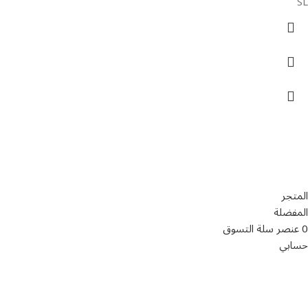
SL
تواصل معنا
عن أربيان درايف
الدعم الفني
اخر الاخبار
الشروط والاحكام
سياسة الخصوصية
المتجر
المفضلة
0
عنصر
سلة التسوق
حسابي