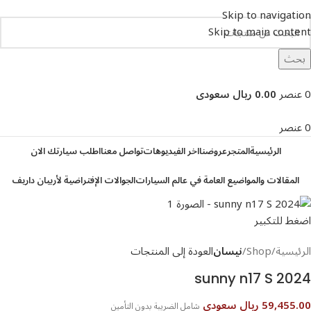
Skip to navigation
Skip to main content
بحث
تصفح التصنيفات
0
عنصر
0.00 ريال سعودى
0
عنصر
الرئيسية
المتجر
عروضنا
اخر الفيديوهات
تواصل معنا
اطلب سيارتك الان
المقالات والمواضيع العامة في عالم السيارات
الجوالات الإفتراضية لأربيان داريف
اضغط للتكبير
الرئيسية
Shop
نيسان
العودة إلى المنتجات
sunny n17 S 2024
59,455.00 ريال سعودى
شامل الضريبة بدون التأمين