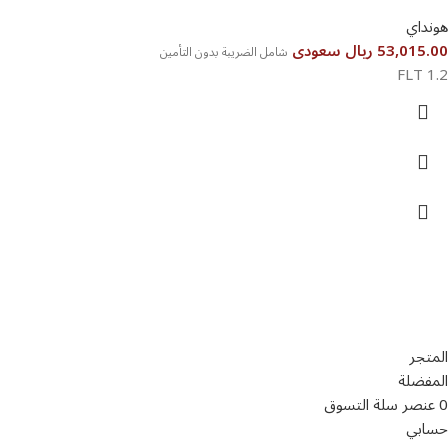
هونداي
53,015.00 ريال سعودى
شامل الضريبة بدون التأمين
1.2 FLT
تواصل معنا
عن أربيان درايف
الدعم الفني
اخر الاخبار
الشروط والاحكام
سياسة الخصوصية
المتجر
المفضلة
0
عنصر
سلة التسوق
حسابي