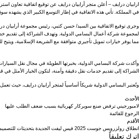
ارابيان درايف – أعلن متجر أرابيان درايف عن توقيع اتفاقية تعاون است
في المملكة. تأتي هذه الاتفاقية في إطار التوسع الكبير الذي يشهده سو
وجرى توقيع الاتفاقية بين السيد/ حسن كتبي، رئيس مجموعة أرابيان درا
لمجموعة شركة أعمال البسامي الدولية. وتهدف الشراكة إلى تقديم خدما
مما يوفر خيارات تمويل تأجيري متوافقة مع الشريعة الإسلامية، ويتيح ل
وأكدت شركة البسامي الدولية، بخبرتها الطويلة في مجال نقل السيارات،
الشراكة إلى تقديم خدمات نقل دقيقة وآمنة، لتكون الخيار الأمثل في ق
وتُعتبر البسامي الدولية شريكاً أساسياً لمتجر أرابيان درايف، حيث تع
الأحدث
لامبورجيني ترفض صنع سوبركار كهربائية بسبب ضعف الطلب عليها
الرجوع للقائمة
الأقدم
انطلاق رولزرويس جوست 2025 فيس ليفت الجديدة بتحديثات للتصميم والتقنيات
اترك تعليقاً