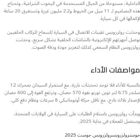
الداخلية، مستوحاة من الحبال المستخدمة في اليخوت الشراعية، وتحتاج
هذه التصاميم لـ 11 ميل من الخيوط و2.2 مليون غرزة وتستغرق 20 ساعة
لإكمالها في كل سيارة.
وحدثت رولزرويس تقنيات الاتصال في السيارة للسماح للركاب الخلفيين
بوصل أجهزتهم الإلكترونية بالشاشات الخلفية بشكل سريع، وحدثت
رولزرويس النظام السمعي كذلك لتعزيز جودة ودقة الصوت.
مواصفات الأداء
بالنسبة للأداء فلا توجد تحديثات بارزة، مع استمرار السيدان بمحرك 12
سلندر 6.75 لتر توين توربو بقوة 570 حصان، وترتفع القوة إلى 600 حصان
لإصدار بلاك بادج، مع ناقل حركة أوتوماتيكي 8 سرعات ونظام دفع كلي.
وبدأت رولزرويس باستلام الطلبات على السيارة في الولايات المتحدة،
وستصل للعملاء في بداية 2025.
جوست
رولزرويس
رولزرويس جوست 2025