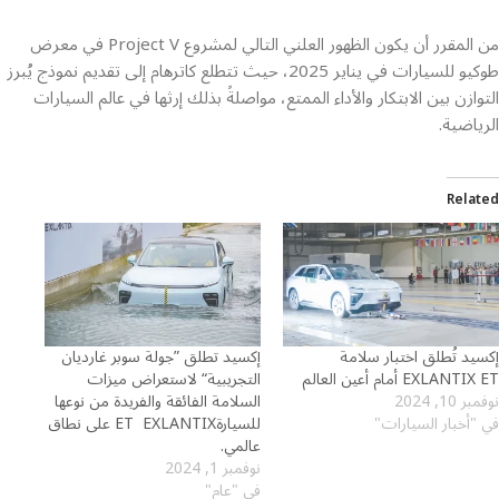
من المقرر أن يكون الظهور العلني التالي لمشروع Project V في معرض
طوكيو للسيارات في يناير 2025، حيث تتطلع كاترهام إلى تقديم نموذج يُبرز
التوازن بين الابتكار والأداء الممتع، مواصلةً بذلك إرثها في عالم السيارات
الرياضية.
Related
إكسيد تُطلق اختبار سلامة
إكسيد تطلق ”جولة سوبر غارديان
EXLANTIX ET أمام أعين العالم
التجريبية“ لاستعراض ميزات
نوفمبر 10, 2024
السلامة الفائقة والفريدة من نوعها
في "أخبار السيارات"
للسيارةET EXLANTIX على نطاق
عالمي.
نوفمبر 1, 2024
في "عام"