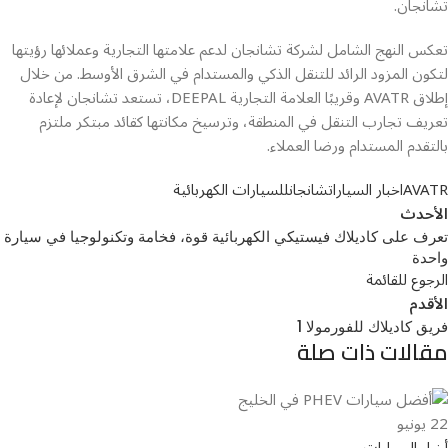
تشانجان.
تعكس النهج الشامل لشركة تشانجان لدعم علامتها التجارية وعملائها رؤيتها
لتكون المزود الرائد للتنقل الذكي والمستدام في الشرق الأوسط. من خلال
إطلاق AVATR وقريبًا العلامة التجارية DEEPAL، تستعد تشانجان لإعادة
تعريف تجارب التنقل في المنطقة، وترسيخ مكانتها كقائد مبتكر ملتزم
بالتقدم المستدام ورضا العملاء.
AVATR
اخبار السيارات
شانجان
للسيارات الكهربائية
الأحدث
تعرف على كاديلاك فيستيكي الكهربائية قوة، فخامة وتكنولوجيا في سيارة
واحدة
الرجوع للقائمة
الأقدم
فريق كاديلاك للفورمولا 1
مقالات ذات صلة
22
يونيو
أخبار السيارات