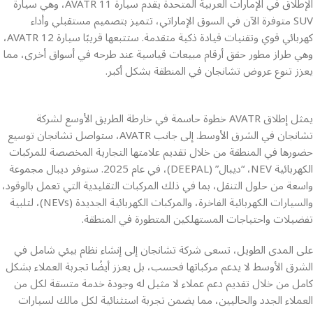
الإطلاق في الإمارات العربية المتحدة يقدم سيارة AVATR 11، وهي سيارة
SUV متوفرة الآن في السوق الإماراتي، تتميز بتصميم مستقبلي وأداء
كهربائي قوي وتقنيات قيادة ذكية متقدمة. ستتبعها قريبًا سيارة AVATR 12،
وهي طراز مطور حقق أرقام مبيعات قياسية عند طرحه في أسواق أخرى، مما
يعزز تنوع عروض تشانجان في المنطقة بشكل أكبر.
يمثل إطلاق AVATR خطوة حاسمة في خارطة الطريق الأوسع لشركة
تشانجان في الشرق الأوسط. إلى جانب AVATR، ستواصل تشانجان توسيع
حضورها في المنطقة من خلال تقديم علامتها التجارية المخصصة للمركبات
الكهربائية NEV، “ديبال” (DEEPAL)، في عام 2025. ستوفر ديبال مجموعة
واسعة من حلول التنقل، بما في ذلك المركبات التقليدية التي تعمل بالوقود،
والسيارات الكهربائية الفاخرة، والمركبات الكهربائية الجديدة (NEVs)، لتلبية
تفضيلات واحتياجات المستهلكين المتطورة في المنطقة.
على المدى الطويل، تسعى شركة تشانجان إلى إنشاء نظام بيئي شامل في
الشرق الأوسط لا يدعم مركباتها فحسب، بل يعزز أيضًا تجربة العملاء بشكل
كامل من خلال تقديم دعم عملاء لا مثيل له وجودة خدمة متسقة لكل من
العملاء الجدد والحاليين، مما يضمن تجربة استثنائية لكل مالك لسيارات