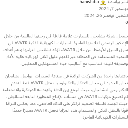
نشر بواسطة
hanishiba
ديسمبر 7, 2024
تشغيل نوفمبر 26, 2024
0
تسجل شركة تشانجان للسيارات علامة فارقة في رحلتها العالمية من خلال
الإطلاق الرسمي لعلامتها الفاخرة للسيارات الكهربائية الذكية AVATR في
سوق الشرق الأوسط. من خلال AVATR، تؤكد تشانجان التزامها بدعم أهداف
التنمية المستدامة في المنطقة عبر تقديم حلول تنقل كهربائية عالية الأداء
وصديقة للبيئة تتناسب مع أساليب حياة المستهلكين المحليين.
باعتبارها واحدة من الشركات الرائدة في صناعة السيارات، تواصل تشانجان
تجاوز الحدود في مجال الابتكار والتكنولوجيا. تمثل AVATR قمة التقدم
التكنولوجي لتشانجان، حيث تجمع بين الدقة والهندسة المبتكرة والاستدامة.
تم تصنيع مركبات AVATR في منشآت الإنتاج المتطورة التابعة لتشانجان،
حيث تجسد فلسفة تصميم ترتكز على الذكاء العاطفي، مما يعكس التزامًا
قويًا بالتنقل الذكي والمستدام. هذه المزايا تجعل AVATR معيارًا جديدًا
للسيارات الكهربائية الفاخرة.