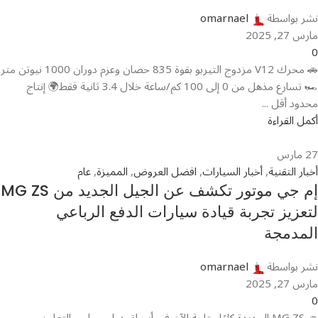
نشر بواسطة
omarnael
مارس 27, 2025
0
🚗 محرك V12 مزدوج التيربو بقوة 835 حصان وعزم دوران 1000 نيوتن متر
🏎️ تسارع مذهل من 0 إلى 100 كم/ساعة خلال 3.4 ثانية فقط🌍 إنتاج
محدود أقل ...
أكمل القراءة
27
مارس
أخبار التقنية
,
أخبار السيارات
,
افضل العروض
,
المميزة
,
عام
إم جي موتور تكشف عن الجيل الجديد من MG ZS
لتعزيز تجربة قيادة سيارات الدفع الرباعي
المدمجة
نشر بواسطة
omarnael
مارس 27, 2025
0
🚙 MG ZS الجديدة كليًا متاحة الآن في أسواق دول مجلس التعاون