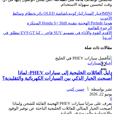
وقت لتحسين سهولة الاستخدام.
MINI
اخبار السيارات
باركوبيديا
شاشة OLED دائرية
نظام وسائط
الأحدث
هوندا Prelude الهجينة بتقنية Honda S+ Shift المبتكرة
الرجوع للقائمة
الأقدم
القوة والأداء في تصميم SUV فاخر .. كيا EV9 GT تنطلق في
أوروبا
مقالات ذات صلة
22
أخبار السيارات
يونيو
دليل العائلات الخليجية إلى سيارات PHEV: لماذا
أصبحت الخيار الذكي بين السيارات الكهربائية والتقليدية؟
نشر بواسطة
حسن كتبي
يونيو 22, 2026
0
تعرف على مزايا سيارات PHEV الهجينة القابلة للشحن ولماذا
أصبحت الخيار المثالي للعائلات الخليجية الباحثة عن توفير الوقود
والاعتمادية والمرونة في القيادة.