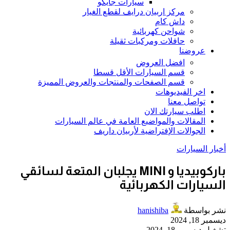
سيارات جايكو
مركز اربيان درايف لقطع الغيار
داش كام
شواحن كهربائية
حافلات ومركبات ثقيلة
عروضنا
افضل العروض
قسم السيارات الأقل قسطا
قسم الصفحات والمنتجات والعروض المميزة
اخر الفيديوهات
تواصل معنا
اطلب سيارتك الان
المقالات والمواضيع العامة في عالم السيارات
الجوالات الإفتراضية لأربيان داريف
أخبار السيارات
باركوبيديا و MINI يجلبان المتعة لسائقي
السيارات الكهربائية
نشر بواسطة
hanishiba
ديسمبر 18, 2024
تشغيل ديسمبر 18, 2024