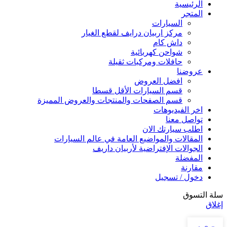
الرئيسية
المتجر
السيارات
مركز اربيان درايف لقطع الغيار
داش كام
شواحن كهربائية
حافلات ومركبات ثقيلة
عروضنا
افضل العروض
قسم السيارات الأقل قسطا
قسم الصفحات والمنتجات والعروض المميزة
اخر الفيديوهات
تواصل معنا
اطلب سيارتك الان
المقالات والمواضيع العامة في عالم السيارات
الجوالات الإفتراضية لأربيان داريف
المفضلة
مقارنة
دخول / تسجيل
سلة التسوق
إغلاق