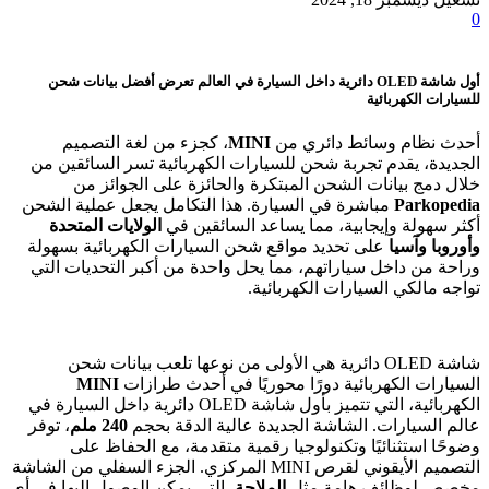
0
أول شاشة OLED دائرية داخل السيارة في العالم تعرض أفضل بيانات شحن
للسيارات الكهربائية
أحدث نظام وسائط دائري من
MINI
، كجزء من لغة التصميم
الجديدة، يقدم تجربة شحن للسيارات الكهربائية تسر السائقين من
خلال دمج بيانات الشحن المبتكرة والحائزة على الجوائز من
Parkopedia
مباشرة في السيارة. هذا التكامل يجعل عملية الشحن
أكثر سهولة وإيجابية، مما يساعد السائقين في
الولايات المتحدة
وأوروبا وآسيا
على تحديد مواقع شحن السيارات الكهربائية بسهولة
وراحة من داخل سياراتهم، مما يحل واحدة من أكبر التحديات التي
تواجه مالكي السيارات الكهربائية.
شاشة OLED دائرية هي الأولى من نوعها تلعب بيانات شحن
السيارات الكهربائية دورًا محوريًا في أحدث طرازات
MINI
الكهربائية، التي تتميز بأول شاشة OLED دائرية داخل السيارة في
عالم السيارات. الشاشة الجديدة عالية الدقة بحجم
240 ملم
، توفر
وضوحًا استثنائيًا وتكنولوجيا رقمية متقدمة، مع الحفاظ على
التصميم الأيقوني لقرص MINI المركزي. الجزء السفلي من الشاشة
مخصص لوظائف هامة مثل
الملاحة
، التي يمكن الوصول إليها في أي