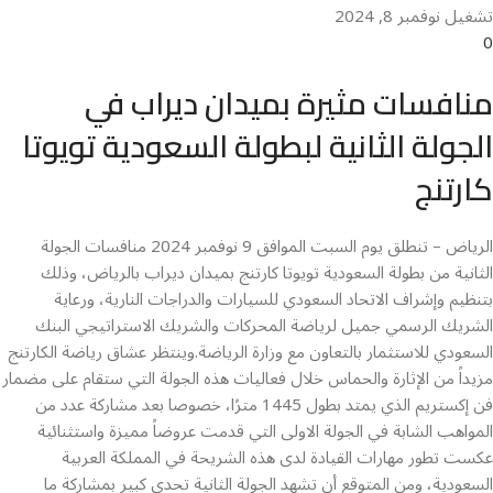
تشغيل نوفمبر 8, 2024
0
منافسات مثيرة بميدان ديراب في
الجولة الثانية لبطولة السعودية تويوتا
كارتنج
الرياض – تنطلق يوم السبت الموافق 9 نوفمبر 2024 منافسات الجولة
الثانية من بطولة السعودية تويوتا كارتنج بميدان ديراب بالرياض، وذلك
بتنظيم وإشراف الاتحاد السعودي للسيارات والدراجات النارية، ورعاية
الشريك الرسمي جميل لرياضة المحركات والشريك الاستراتيجي البنك
السعودي للاستثمار بالتعاون مع وزارة الرياضة.وينتظر عشاق رياضة الكارتنج
مزيداً من الإثارة والحماس خلال فعاليات هذه الجولة التي ستقام على مضمار
فن إكستريم الذي يمتد بطول 1445 مترًا، خصوصا بعد مشاركة عدد من
المواهب الشابة في الجولة الاولى التي قدمت عروضاً مميزة واستثنائية
عكست تطور مهارات القيادة لدى هذه الشريحة في المملكة العربية
السعودية، ومن المتوقع أن تشهد الجولة الثانية تحدي كبير بمشاركة ما