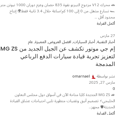
🚗 محرك V12 مزدوج التيربو بقوة 835 حصان وعزم دوران 1000 نيوتن متر
🏎️ تسارع مذهل من 0 إلى 100 كم/ساعة خلال 3.4 ثانية فقط🌍 إنتاج
محدود أقل ...
أكمل القراءة
27
مارس
أخبار التقنية
,
أخبار السيارات
,
افضل العروض
,
المميزة
,
عام
إم جي موتور تكشف عن الجيل الجديد من MG ZS
لتعزيز تجربة قيادة سيارات الدفع الرباعي
المدمجة
نشر بواسطة
omarnael
مارس 27, 2025
0
🚙 MG ZS الجديدة كليًا متاحة الآن في أسواق دول مجلس التعاون
الخليجي⚡ تصميم أنيق وتقنيات متطورة تلبي احتياجات عشاق القيادة
الحديثة🛡️ مجهز...
أكمل القراءة