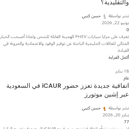
والتقليدية؟
نشر بواسطة
حسن كتبي
يونيو 22, 2026
0
تعرف على مزايا سيارات PHEV الهجينة القابلة للشحن ولماذا أصبحت الخيار
المثالي للعائلات الخليجية الباحثة عن توفير الوقود والاعتمادية والمرونة في
القيادة.
أكمل القراءة
18
يناير
عام
اتفاقية جديدة تعزز حضور iCAUR في السعودية
عبر إشين موتورز
نشر بواسطة
حسن كتبي
يناير 20, 2026
77
إشين موتورز توقّع اتفاقية توزيع رسمية مع iCAUR السعودية وتصبح الوكيل