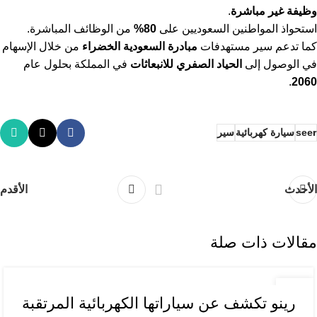
وظيفة غير مباشرة
.
استحواذ المواطنين السعوديين على
80%
من الوظائف المباشرة.
كما تدعم سير مستهدفات
مبادرة السعودية الخضراء
من خلال الإسهام
في الوصول إلى
الحياد الصفري للانبعاثات
في المملكة بحلول عام
.
2060
seer
سيارة كهربائية
سير
الأحدث
الأقدم
مقالات ذات صلة
أخبار السيارات
14
رينو تكشف عن سياراتها الكهربائية المرتقبة
ديسمبر