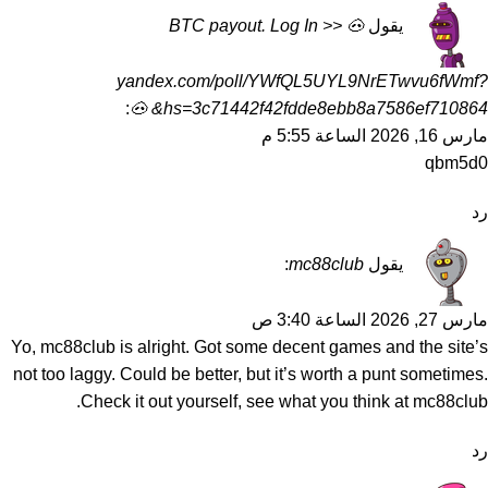
يقول
🐽 BTC payout. Log In >>
yandex.com/poll/YWfQL5UYL9NrETwvu6fWmf?
:
hs=3c71442f42fdde8ebb8a7586ef710864& 🐽
مارس 16, 2026 الساعة 5:55 م
qbm5d0
رد
يقول
mc88club
:
مارس 27, 2026 الساعة 3:40 ص
Yo, mc88club is alright. Got some decent games and the site’s
not too laggy. Could be better, but it’s worth a punt sometimes.
.
Check it out yourself, see what you think at
mc88club
رد