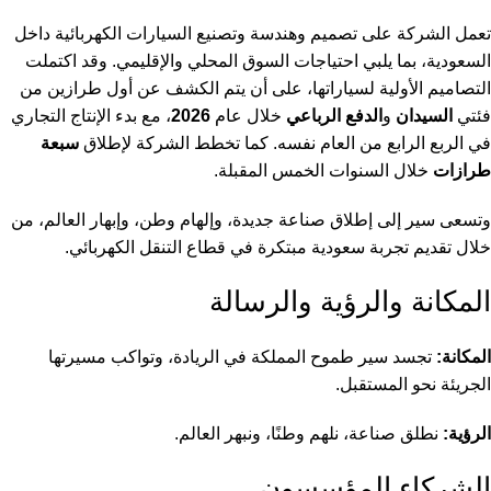
تعمل الشركة على تصميم وهندسة وتصنيع السيارات الكهربائية داخل
السعودية، بما يلبي احتياجات السوق المحلي والإقليمي. وقد اكتملت
التصاميم الأولية لسياراتها، على أن يتم الكشف عن أول طرازين من
فئتي
السيدان
و
الدفع الرباعي
خلال عام
2026
، مع بدء الإنتاج التجاري
في الربع الرابع من العام نفسه. كما تخطط الشركة لإطلاق
سبعة
طرازات
خلال السنوات الخمس المقبلة.
وتسعى سير إلى إطلاق صناعة جديدة، وإلهام وطن، وإبهار العالم، من
خلال تقديم تجربة سعودية مبتكرة في قطاع التنقل الكهربائي.
المكانة والرؤية والرسالة
المكانة:
تجسد سير طموح المملكة في الريادة، وتواكب مسيرتها
الجريئة نحو المستقبل.
الرؤية:
نطلق صناعة، نلهم وطنًا، ونبهر العالم.
الشركاء المؤسسون