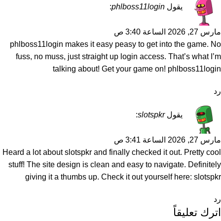
يقول
phlboss11login
:
مارس 27, 2026 الساعة 3:40 ص
phlboss11login makes it easy peasy to get into the game. No
fuss, no muss, just straight up login access. That’s what I’m
talking about! Get your game on!
phlboss11login
رد
يقول
slotspkr
:
مارس 27, 2026 الساعة 3:41 ص
Heard a lot about slotspkr and finally checked it out. Pretty cool
stuff! The site design is clean and easy to navigate. Definitely
giving it a thumbs up. Check it out yourself here:
slotspkr
رد
اترك تعليقاً