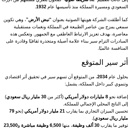
السعودي ومسيرة المملكة منذ تأسيسها عام
1932
.
كما أطلقت الشركة هويتها الصوتية بعنوان
“نبض الأرض”
، وهي تكوين
سمعي يمزج بين عناصر الطبيعة في المملكة ونغمات مستقبلية
معاصرة، بهدف تعزيز الارتباط العاطفي مع الجمهور. وتعكس هذه
المبادرات التزام سير ببناء علامة أصيلة ومتجذرة ثقافيًا وقادرة على
المنافسة عالميًا.
أثر سير المتوقع
بحلول عام
2034
، من المتوقع أن تسهم سير في تحقيق أثر اقتصادي
وتنموي كبير داخل المملكة، يشمل:
إضافة نحو
8 مليارات دولار أمريكي
(أكثر من
30 مليار ريال سعودي
)
إلى الناتج المحلي الإجمالي للمملكة.
تحسين الميزان التجاري بما يقارب
21 مليار دولار أمريكي
(نحو
79
مليار ريال سعودي
).
توفير ما يقارب
30 ألف وظيفة
، منها
6,500 وظيفة مباشرة
و
23,500