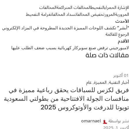
الإشارة الحمراء
التفحيط
المخالفات المتراكمة
المخالفات
المرورية
المرور
تخفيض المخالفات
سداد المخالفات
غرامة التفحيط
الأحدث
“أبشر” تكشف اللوحات المميزة الجديدة المطروحة في المزاد الإلكتروني
الرجوع للقائمة
الأقدم
لامبورجيني ترفض صنع سوبركار كهربائية بسبب ضعف الطلب عليها
مقالات ذات صلة
01
أكتوبر
أخبار التقنية
,
المميزة
,
عام
فريق لكزس للسباقات يحقق رباعية مميزة في
منافسات الجولة الافتتاحية من بطولتي السعودية
تويوتا للدرفت والأوتوكروس 2025
نشر بواسطة
omarnael
أكتوبر 1, 2025