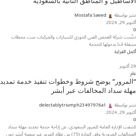
الاساطيل و المناطق النائية بالسعودية
نشر بواسطة
Mostafa Saeed
أكتوبر 29, 2024
0
دشّنت شركة الفحص الفني الدوري للسيارات والمركبات ست محطات
متنقلة اذنا بدخولها للخدمة
أكمل القراءة
29
أكتوبر
عام
“المرور” يوضح شروط وخطوات تنفيذ خدمة تمديد
مهلة سداد المخالفات عبر أبشر
نشر بواسطة
delectablytriumph23497976a1
أكتوبر 29, 2024
0
كشفت الإدارة العامة للمرور السعودي، عن إتاحة خدمة تمديد مهلة سداد
المخالفات المرورية وفق المادة (75) من نظام المرور عبر منصة أبشر دون