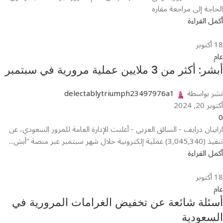
الحاجة إلى مراجعة مقاره
أكمل القراءة
18
أكتوبر
عام
أبشر: أكثر من 3 ملايين عملية مرورية في سبتمبر
نشر بواسطة
delectablytriumph23497976a1
أكتوبر 20, 2024
0
ارابيان درايف - السائق العربي - أعلنت الإدارة العامة للمرور السعودي، عن
تنفيذ (3,045,340) عملية إلكترونية خلال شهر سبتمبر عبر منصة “أبش...
أكمل القراءة
18
أكتوبر
عام
أسئلة شائعة عن تخفيض الغرامات المرورية في
السعودية