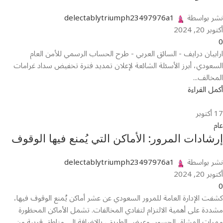
نشر بواسطة
delectablytriumph23497976a1
أكتوبر 20, 2024
0
ارابيان درايف - السائق العربي - طرح الحساب الرسمي للأمن العام
السعودي، أبرز الأسئلة الشائعة لإعلان تمديد فترة تخفيض سداد غرامات
المخالف...
أكمل القراءة
17
أكتوبر
عام
إرشادات المرور: الأماكن التي يُمنع فيها الوقوف
نشر بواسطة
delectablytriumph23497976a1
أكتوبر 20, 2024
0
كشفت الإدارة العامة للمرور السعودي عن عشر أماكن يُمنع الوقوف فيها،
مشددة على أهمية الالتزام لتفادي المخالفات. تشمل الأماكن المحظورة
ممرات المشاة، الجسور، وعرض الطريق، بالإضافة إلى مناطق قريبة من