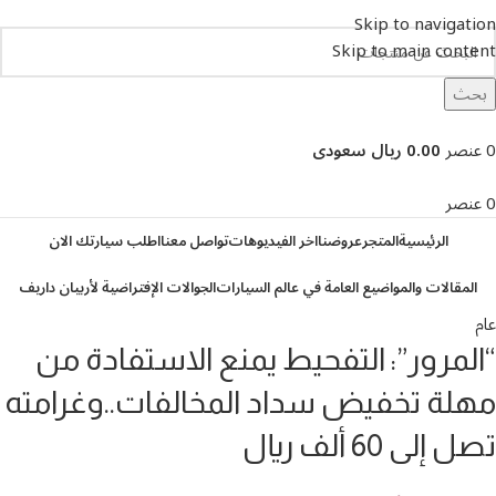
Skip to navigation
Skip to main content
بحث
تصفح التصنيفات
0
عنصر
0.00 ريال سعودى
0
عنصر
الرئيسية
المتجر
عروضنا
اخر الفيديوهات
تواصل معنا
اطلب سيارتك الان
المقالات والمواضيع العامة في عالم السيارات
الجوالات الإفتراضية لأربيان داريف
عام
“المرور”: التفحيط يمنع الاستفادة من
مهلة تخفيض سداد المخالفات..وغرامته
تصل إلى 60 ألف ريال