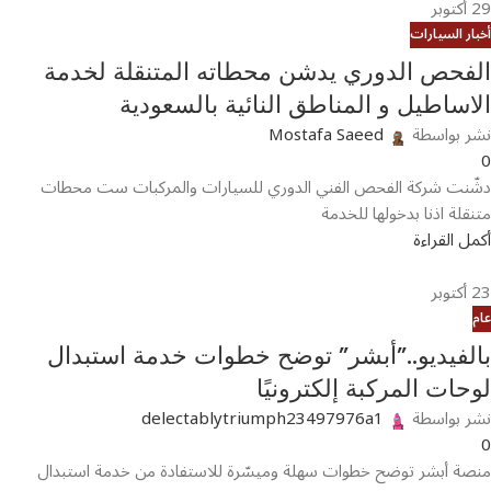
29
أكتوبر
أخبار السيارات
الفحص الدوري يدشن محطاته المتنقلة لخدمة
الاساطيل و المناطق النائية بالسعودية
نشر بواسطة
Mostafa Saeed
0
دشّنت شركة الفحص الفني الدوري للسيارات والمركبات ست محطات
متنقلة اذنا بدخولها للخدمة
أكمل القراءة
23
أكتوبر
عام
بالفيديو..”أبشر” توضح خطوات خدمة استبدال
لوحات المركبة إلكترونيًا
نشر بواسطة
delectablytriumph23497976a1
0
منصة أبشر توضح خطوات سهلة وميسّرة للاستفادة من خدمة استبدال