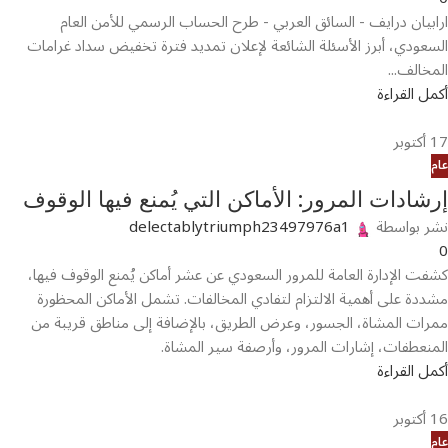
ارابيان درايف - السائق العربي - طرح الحساب الرسمي للأمن العام
السعودي، أبرز الأسئلة الشائعة لإعلان تمديد فترة تخفيض سداد غرامات
المخالف...
أكمل القراءة
17
أكتوبر
عام
إرشادات المرور: الأماكن التي يُمنع فيها الوقوف
نشر بواسطة
delectablytriumph23497976a1
0
كشفت الإدارة العامة للمرور السعودي عن عشر أماكن يُمنع الوقوف فيها،
مشددة على أهمية الالتزام لتفادي المخالفات. تشمل الأماكن المحظورة
ممرات المشاة، الجسور، وعرض الطريق، بالإضافة إلى مناطق قريبة من
المنعطفات، إشارات المرور، وأرصفة سير المشاة.
أكمل القراءة
16
أكتوبر
عام