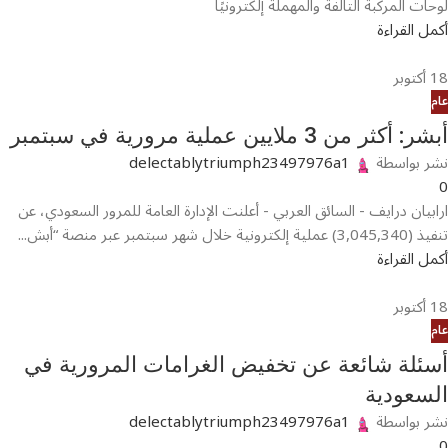
لوحات المركبة التالفة والمهملة إلكترونيًا
أكمل القراءة
18
أكتوبر
عام
أبشر: أكثر من 3 ملايين عملية مرورية في سبتمبر
نشر بواسطة
delectablytriumph23497976a1
0
ارابيان درايف - السائق العربي - أعلنت الإدارة العامة للمرور السعودي، عن
تنفيذ (3,045,340) عملية إلكترونية خلال شهر سبتمبر عبر منصة “أبش...
أكمل القراءة
18
أكتوبر
عام
أسئلة شائعة عن تخفيض الغرامات المرورية في
السعودية
نشر بواسطة
delectablytriumph23497976a1
0