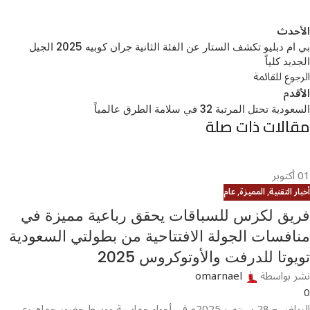
الأحدث
بي ام دبليو تكشف الستار عن الفئة الثانية جران كوبيه 2025 الجيل
الجديد كلياً
الرجوع للقائمة
الأقدم
السعودية تحتل المرتبة 32 في سلامة الطرق عالمياً
مقالات ذات صلة
01
أكتوبر
أخبار التقنية
,
المميزة
,
عام
فريق لكزس للسباقات يحقق رباعية مميزة في
منافسات الجولة الافتتاحية من بطولتي السعودية
تويوتا للدرفت والأوتوكروس 2025
نشر بواسطة
omarnael
0
الرياض – 28 سبتمبر 2025م في أجواء حماسية ووسط حضور جماهيري