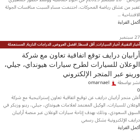
غفير من عشاق رياضة المحركات، اختتمت مساء السبت منافسات الجولة
الافتتاحية ...
أكمل القراءة
27
سبتمبر
أخبار التقنية
,
أخبار السيارات
,
أقل قسطا
,
افضل العروض
,
الدراجات النارية
,
المستعملة
المضمونة
,
المميزة
,
عام
,
كله كهرباء
أرابيان درايف توقع اتفاقية تعاون مع شركة
الوعلان للسيارات لطرح سيارات هيونداي، جيلي،
ورينو عبر المتجر الإلكتروني
نشر بواسطة
omarnael
0
أعلن متجر أرابيان درايف عن توقيع اتفاقية تعاون إستراتيجية مع شركة
الوعلان للسيارات، الوكيل المعتمد لعلامات هيونداي، جيلي، رينو وزيكر في
السوق السعودي، وذلك بهدف إتاحة سيارات الوعلان عبر منصة أرابيان
درايف الإلكترونية بشكل رسمي
أكمل القراءة