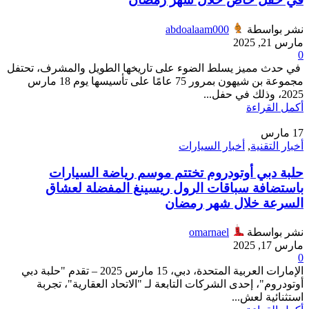
نشر بواسطة
abdoalaam000
مارس 21, 2025
0
في حدث مميز يسلط الضوء على تاريخها الطويل والمشرف، تحتفل
مجموعة بن شيهون بمرور 75 عامًا على تأسيسها يوم 18 مارس
2025، وذلك في حفل...
أكمل القراءة
17
مارس
أخبار التقنية
,
أخبار السيارات
حلبة دبي أوتودروم تختتم موسم رياضة السيارات
باستضافة سباقات الرول ريسينغ المفضلة لعشاق
السرعة خلال شهر رمضان
نشر بواسطة
omarnael
مارس 17, 2025
0
الإمارات العربية المتحدة، دبي، 15 مارس 2025 – تقدم "حلبة دبي
أوتودروم"، إحدى الشركات التابعة لـ "الاتحاد العقارية"، تجربة
استثنائية لعش...