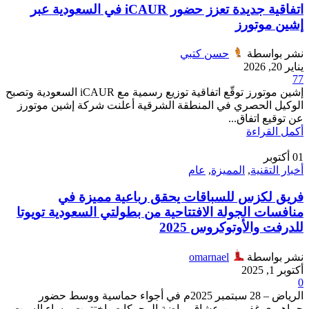
اتفاقية جديدة تعزز حضور iCAUR في السعودية عبر
إشين موتورز
نشر بواسطة
حسن كتبي
يناير 20, 2026
77
إشين موتورز توقّع اتفاقية توزيع رسمية مع iCAUR السعودية وتصبح
الوكيل الحصري في المنطقة الشرقية أعلنت شركة إشين موتورز
عن توقيع اتفاق...
أكمل القراءة
01
أكتوبر
أخبار التقنية
,
المميزة
,
عام
فريق لكزس للسباقات يحقق رباعية مميزة في
منافسات الجولة الافتتاحية من بطولتي السعودية تويوتا
للدرفت والأوتوكروس 2025
نشر بواسطة
omarnael
أكتوبر 1, 2025
0
الرياض – 28 سبتمبر 2025م في أجواء حماسية ووسط حضور
جماهيري غفير من عشاق رياضة المحركات، اختتمت مساء السبت