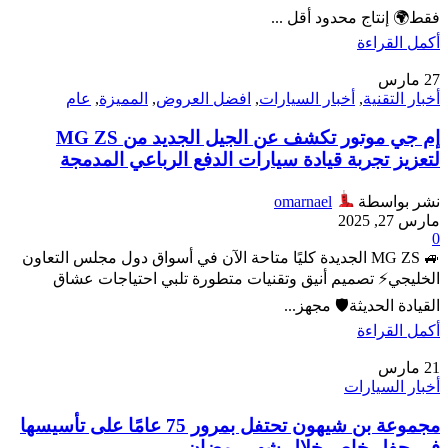
فقط🌍 إنتاج محدود أقل ...
أكمل القراءة
27
مارس
أخبار التقنية
,
أخبار السيارات
,
افضل العروض
,
المميزة
,
عام
إم جي موتور تكشف عن الجيل الجديد من MG ZS
لتعزيز تجربة قيادة سيارات الدفع الرباعي المدمجة
نشر بواسطة
omarnael
مارس 27, 2025
0
🚙 MG ZS الجديدة كليًا متاحة الآن في أسواق دول مجلس التعاون
الخليجي⚡ تصميم أنيق وتقنيات متطورة تلبي احتياجات عشاق
القيادة الحديثة🛡️ مجهز...
أكمل القراءة
21
مارس
أخبار السيارات
مجموعة بن شيهون تحتفل بمرور 75 عامًا على تأسيسها
في حفل خاص خلال شهر رمضان