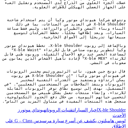
عضلات الجزء العلوي من الذراع لدى المستخدم وتقليل العبء 
على الجهاز العضلي الهيكلي للأطراف العلوية.
وتتوقع شركتا هيونداي موتور وكيا أن يتم استخدام شاحنة 
X-ble Shoulder في العديد من الصناعات، بما في ذلك 
البناء وبناء السفن والطيران والزراعة، وليس فقط صناعة 
السيارات. وبعد إطلاقها محليًا، تخطط الشركتان لتوسيع 
مبيعاتها تدريجيًا إلى الأسواق الخارجية.
وبالإضافة إلى روبوت X-ble Shoulder، تخطط هيونداي موتور 
وكيا لتطوير روبوت صناعي قابل للارتداء "X-ble Waist" 
لمساعدة الخصر عند رفع الأحمال الثقيلة، وروبوت طبي قابل 
للارتداء "X-ble MEX" لإعادة تأهيل الأشخاص الذين يعانون من 
صعوبات في المشي.
قال دونج جين هيون، نائب الرئيس ورئيس مختبر الروبوتات 
في هيونداي موتور وكيا: "إن X-ble Shoulder هو روبوت 
يمكن ارتداؤه ويستفيد من القدرات التقنية لمختبر 
الروبوتات وينفذ الملاحظات من المستخدمين الفعليين". "في 
المستقبل، نهدف إلى توسيع نطاق توفر الروبوتات القابلة 
للارتداء، وإنشاء منتجات تعمل بشكل طبيعي مع المستخدمين 
لتحسين حياتهم اليومية. من خلال دفع الحدود التكنولوجية، 
سنجعل هذه المنتجات المفيدة في متناول المزيد من الناس".
X-ble Shoulder
اخبار السيارات
تقنيات الروبوتات
هيونداي موتورز
الأحدث
لويس هاميلتون يكشف عن أسرع سيارة مرسيدس G – Class على
الإطلاق