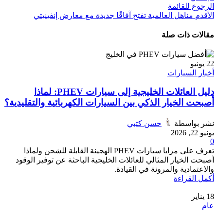
الرجوع للقائمة
الأقدم
مناهل العالمية تفتح آفاقًا جديدة مع معارض إنفينيتي
مقالات ذات صلة
22
يونيو
أخبار السيارات
دليل العائلات الخليجية إلى سيارات PHEV: لماذا
أصبحت الخيار الذكي بين السيارات الكهربائية والتقليدية؟
نشر بواسطة
حسن كتبي
يونيو 22, 2026
0
تعرف على مزايا سيارات PHEV الهجينة القابلة للشحن ولماذا
أصبحت الخيار المثالي للعائلات الخليجية الباحثة عن توفير الوقود
والاعتمادية والمرونة في القيادة.
أكمل القراءة
18
يناير
عام