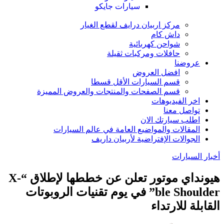
سيارات جايكو
مركز اربيان درايف لقطع الغيار
داش كام
شواحن كهربائية
حافلات ومركبات ثقيلة
عروضنا
افضل العروض
قسم السيارات الأقل قسطا
قسم الصفحات والمنتجات والعروض المميزة
اخر الفيديوهات
تواصل معنا
اطلب سيارتك الان
المقالات والمواضيع العامة في عالم السيارات
الجوالات الإفتراضية لأربيان داريف
أخبار السيارات
هيونداي موتور تعلن عن خططها لإطلاق “X-
ble Shoulder” في يوم تقنيات الروبوتات
القابلة للارتداء