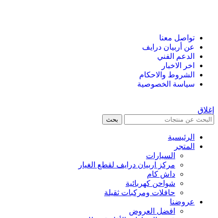
تواصل معنا
عن أربيان درايف
الدعم الفني
اخر الاخبار
الشروط والاحكام
سياسة الخصوصية
إغلاق
بحث
الرئيسية
المتجر
السيارات
مركز اربيان درايف لقطع الغيار
داش كام
شواحن كهربائية
حافلات ومركبات ثقيلة
عروضنا
افضل العروض