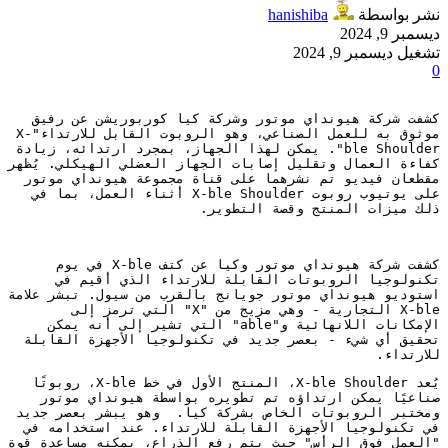
نشر بواسطة
hanishiba
ديسمبر 9, 2024
تشغيل ديسمبر 9, 2024
0
كشفت شركة هيونداي موتور وشركة كيا كوربوريشن عن رفيق 
موثوق به للعمل الصناعي، وهو الروبوت القابل للارتداء"X-
ble Shoulder". يمكن لهذا الجهاز، بمجرد ارتدائه، زيادة 
كفاءة العمال وتقليل إصابات الجهاز العضلي الهيكلي. يُظهر 
مقطعان فيديو تم نشرهما على قناة مجموعة هيونداي موتور 
على يوتيوب روبوت X-ble Shoulder أثناء العمل، بما في 
ذلك ميزات المنتج وقصة التطوير.
كشفت شركة هيونداي موتور وكيا عن كتف X-ble في يوم 
تكنولوجيا الروبوتات القابلة للارتداء الذي أقيم في 
استوديو هيونداي موتور جويانج بالقرب من سيول. تبشر علامة 
X-ble التجارية - وهي مزيج من "X" التي ترمز إلى 
الإمكانات اللانهائية و"able" التي تشير إلى أنه يمكن 
تحقيق أي شيء - بعصر جديد في تكنولوجيا الأجهزة القابلة 
للارتداء.
يُعد X-ble Shoulder، المنتج الأول في خط X-ble، روبوتًا 
صناعيًا يمكن ارتداؤه تم تطويره بواسطة هيونداي موتور 
ومختبر الروبوتات الخاص بشركة كيا.  وهو يبشر بعصر جديد 
في تكنولوجيا الأجهزة القابلة للارتداء. عند استخدامه في 
"العمل فوق الرأس" حيث يتم رفع الذراع، يمكنه مساعدة قوة 