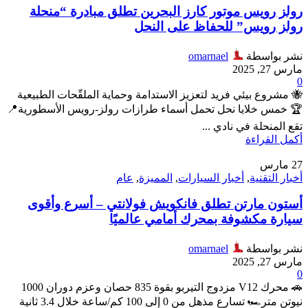
رولز رويس موتور كارز البحرين تطلق مبادرة “منحلة
رولز رويس” للحفاظ على النحل
نشر بواسطة
omarnael
مارس 27, 2025
0
🐝 مشروع بيئي فريد لتعزيز الاستدامة وحماية الملقّحات الطبيعية
🏆 خمس خلايا نحل تحمل أسماء طرازات رولز-رويس الأسطورية📍
تقع المنحلة في نادي ...
أكمل القراءة
27
مارس
أخبار التقنية
,
أخبار السيارات
,
المميزة
,
عام
أستون مارتن تطلق فانكويش فولانتي – أسرع وأقوى
سيارة مكشوفة بمحرك أمامي عالميًا
نشر بواسطة
omarnael
مارس 27, 2025
0
🚗 محرك V12 مزدوج التيربو بقوة 835 حصان وعزم دوران 1000
نيوتن متر🏎️ تسارع مذهل من 0 إلى 100 كم/ساعة خلال 3.4 ثانية