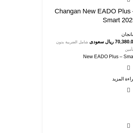
Smart 2025⁩⁩⁩⁩⁩⁩⁩⁩⁩
نجان
70,380 ريال سعودى
شامل الضريبة بدون
تأمين
New EADO Plus – Sma
اءة المزيد