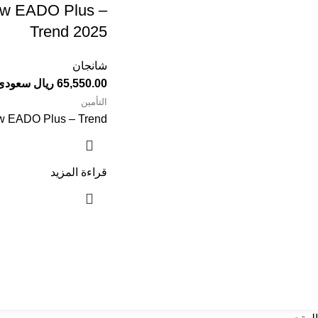
Trend 2025⁩⁩⁩⁩⁩⁩⁩⁩⁩⁩
شانجان
65,550.00 ريال سعودى
التأمين
 EADO Plus – Trend
قراءة المزيد
تواصل معنا
عن أربي