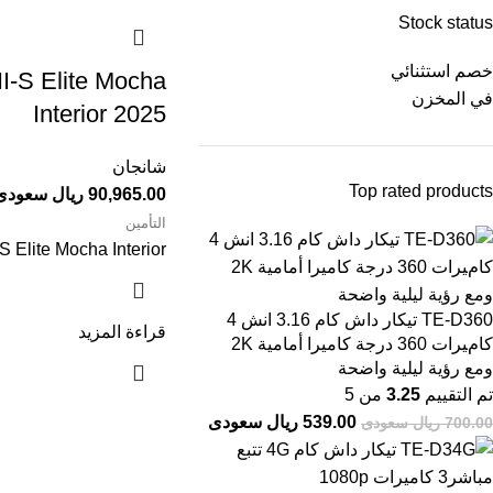
Stock status
خصم استثنائي
في المخزن
Interior 2025⁩⁩⁩
شانجان
Top rated products
90,965.00 ريال سعودى
التأمين
S Elite Mocha Interior
TE-D360 تيكار داش كام 3.16 انش 4
قراءة المزيد
كامﻴﺮات 360 درجة كاميرا أمامية 2K
ومع رؤية ليلية واضحة
تم التقييم
3.25
من 5
539.00 ريال سعودى
700.00 ريال سعودى