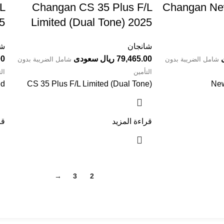
⁩⁩
Limited (Dual Tone) 2025⁩⁩⁩⁩⁩⁩⁩⁩⁩
شانجان
شا
79,465.00 ريال سعودى
.00
شامل الضريبة بدون
شامل الضريبة بدون
التأمين
ال
ed
CS 35 Plus F/L Limited (Dual Tone)
New
قراءة المزيد
قر
→
3
2
1
ان درايف
الدعم الفني
اخر الاخبار
الشروط والاحكام
سياسة الخصوصية