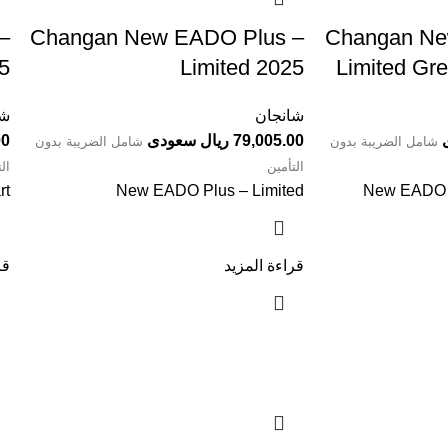
⁩⁩
Limited 2025⁩⁩⁩⁩⁩⁩⁩⁩⁩⁩⁩⁩
Limited Green Int
شانجان
شا
79,005.00 ريال سعودى
.00
شامل الضريبة بدون
شامل الضريبة بدون
التأمين
ال
rt
New EADO Plus – Limited
New EADO P
قراءة المزيد
قر