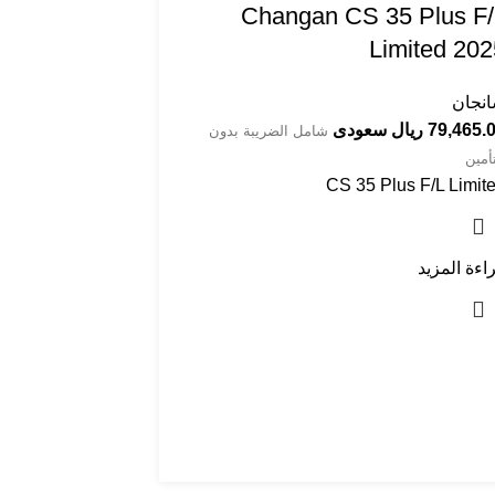
Limited 2025⁩⁩⁩⁩⁩⁩
نجان
79,465 ريال سعودى
شامل الضريبة بدون
تأمين
CS 35 Plus F/L Limit
اءة المزيد