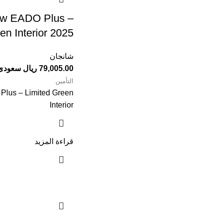
erior 2025⁩⁩⁩⁩⁩⁩⁩⁩⁩⁩⁩⁩⁩
شانجان
79,005.00 ريال سعودى
التأمين
lus – Limited Green
Interior
قراءة المزيد