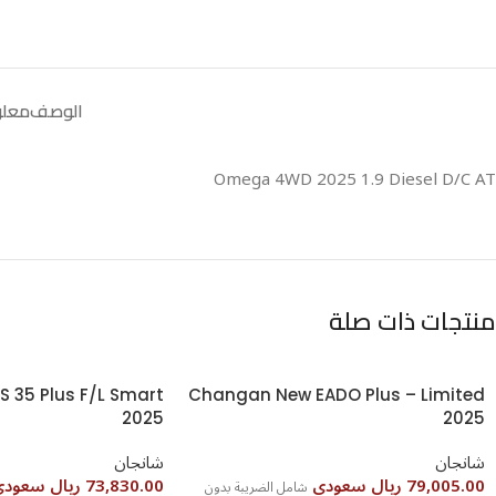
الوصف
معلو
Omega 4WD 2025 1.9 Diesel D/C AT
منتجات ذات صلة
2025⁩⁩⁩⁩⁩⁩⁩
2025⁩⁩⁩⁩⁩⁩⁩⁩⁩⁩⁩⁩
شانجان
شانجان
79,005.00 ريال سعودى
73,830.00 ريال سعودى
شامل الضريبة بدون