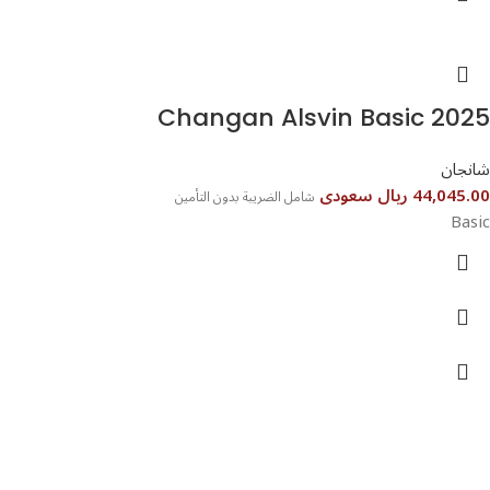
Changan Alsvin Basic 2025
شانجان
44,045.00 ريال سعودى
شامل الضريبة بدون التأمين
Basic
تواصل معنا
عن أربيان درايف
الدعم الفني
اخر الاخبار
الشروط والاحكام