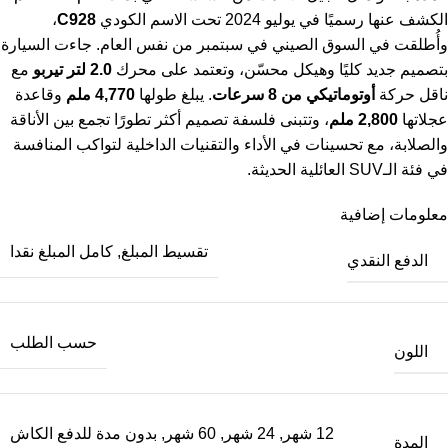
الكشف عنها رسميًا في يوليو 2024 تحت الاسم الكودي
C928
،
وأُطلقت في السوق الصيني في سبتمبر من نفس العام. جاءت السيارة
بتصميم جديد كليًا وهيكل محسّن، وتعتمد على محرك
2.0 لتر تيربو
مع
ناقل حركة
أوتوماتيكي من 8 سرعات
. يبلغ طولها
4,770 ملم
وقاعدة
عجلاتها
2,800 ملم
، وتتبنى فلسفة تصميم أكثر تطورًا تجمع بين الأناقة
والصلابة، مع تحسينات في الأداء والتقنيات الداخلية لتواكب المنافسة
في فئة الـSUV العائلية الحديثة.
معلومات إضافية
تقسيط المبلغ
,
كامل المبلغ نقدا
الدفع النقدي
حسب الطلب
اللون
12 شهر
,
24 شهر
,
60 شهر
,
بدون مدة للدفع الكاش
المدة