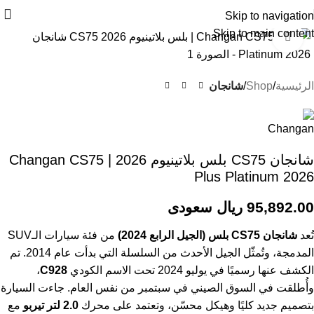
Skip to navigation
Skip to main content
اضغط للتكبير
الرئيسية
Shop
شانجان
شانجان CS75 بلس بلاتينيوم 2026 | Changan CS75
Plus Platinum 2026
95,892.00 ريال سعودى
تُعد
شانجان CS75 بلس (الجيل الرابع 2024)
من فئة سيارات الـSUV
المدمجة، وتُمثّل الجيل الأحدث من السلسلة التي بدأت عام 2014. تم
الكشف عنها رسميًا في يوليو 2024 تحت الاسم الكودي
C928
،
وأُطلقت في السوق الصيني في سبتمبر من نفس العام. جاءت السيارة
بتصميم جديد كليًا وهيكل محسّن، وتعتمد على محرك
2.0 لتر تيربو
مع