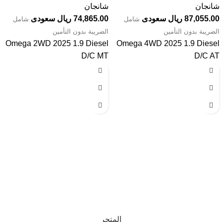
شانجان
شانجان
87,055.00 ريال سعودى
74,865.00 ريال سعودى
شامل
شامل
الضريبة بدون التأمين
الضريبة بدون التأمين
Omega 2WD 2025 1.9 Diesel
Omega 4WD 2025 1.9 Diesel
D/C MT
D/C AT
تواصل معنا
عن أربيان درايف
الدعم الفني
اخر الاخبار
الشروط والاحكام
سياسة الخصوصية
المتجر