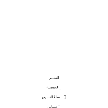
تواصل معنا
عن أربيان درايف
الدعم الفني
اخر الاخبار
الشروط والاحكام
سياسة الخصوصية
المتجر
المفضلة
سلة التسوق
حسابي