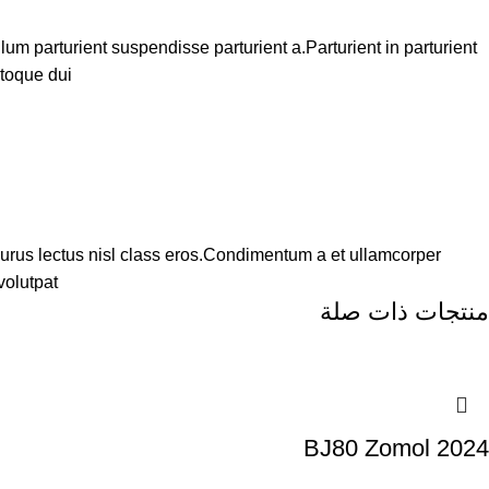
m parturient suspendisse parturient a.Parturient in parturient
toque dui.
purus lectus nisl class eros.Condimentum a et ullamcorper
olutpat.
منتجات ذات صلة
BJ80 Zomol 2024