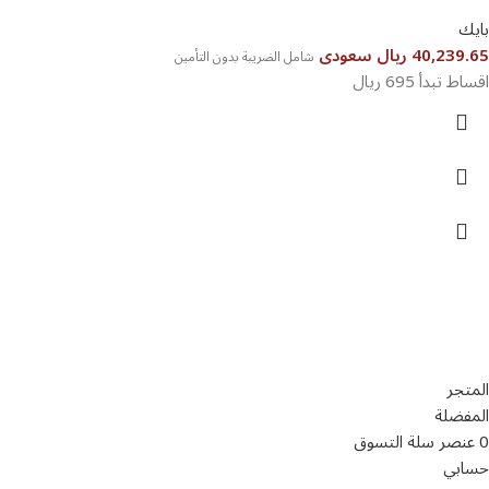
بايك
40,239.65 ريال سعودى
شامل الضريبة بدون التأمين
اقساط تبدأ 695 ريال
تواصل معنا
عن أربيان درايف
الدعم الفني
اخر الاخبار
الشروط والاحكام
سياسة الخصوصية
المتجر
المفضلة
0
عنصر
سلة التسوق
حسابي