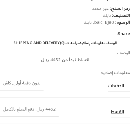
رمز المنتج:
غير محدد
التصنيف:
بايك
الوسوم:
BJ80
,
baic
,
بايك
Share:
الوصف
معلومات إضافية
مراجعات (0)
SHIPPING AND DELIVERY
الوصف
اقساط تبدأ من 4452 ريال
معلومات إضافية
بدون دفعة أولى
,
كاش
الدفعات
4452 ريال
,
دفع المبلغ بالكامل
القسط