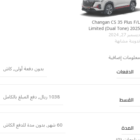
Limited (Dual Tone) 2025⁩⁩⁩⁩⁩⁩⁩⁩⁩
ديسمبر 27, 2024
تدوينة مشابهة
معلومات إضافية
بدون دفعة أولى
,
كاش
الدفعات
1038 ريال
,
دفع المبلغ بالكامل
القسط
60 شهر
,
بدون مدة للدفع الكاش
المدة
مراجعات (0)